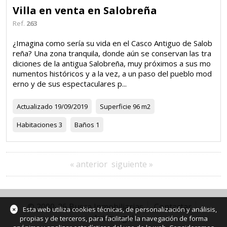
Villa en venta en Salobreña
Ref.
263
¿Imagina como sería su vida en el Casco Antiguo de Salob
reña? Una zona tranquila, donde aún se conservan las tra
diciones de la antigua Salobreña, muy próximos a sus mo
numentos históricos y a la vez, a un paso del pueblo mod
erno y de sus espectaculares p...
Actualizado
19/09/2019
Superficie
96 m2
Habitaciones
3
Baños
1
« anterior
siguiente »
© 2000-26 Busca Inmobiliarias
Contactar
×
Esta web utiliza cookies técnicas, de personalización y análisis,
Aviso legal
propias y de terceros, para facilitarle la navegación de forma