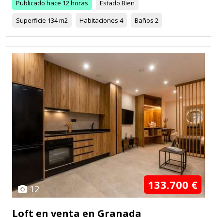
Publicado
hace 12 horas
Estado
Bien
Superficie
134 m2
Habitaciones
4
Baños
2
133.700 €
12
Loft en venta en Granada