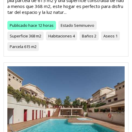
plia parcela de 615 m2 y una superficie construida de nad
a menos que 368 m2, este hogar es perfecto para disfru
tar del espacio y la luz natur...
Publicado
hace 12 horas
Estado
Seminuevo
Superficie
368 m2
Habitaciones
4
Baños
2
Aseos
1
Parcela
615 m2