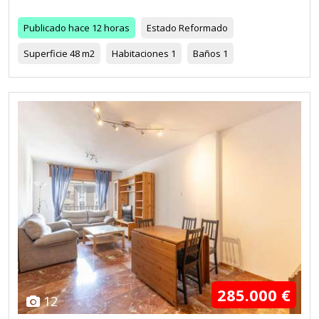
Publicado
hace 12 horas
Estado
Reformado
Superficie
48 m2
Habitaciones
1
Baños
1
285.000 €
12