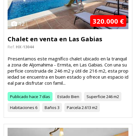
320.000 €
12
Chalet en venta en Las Gabias
Ref.
HX-13044
Presentamos este magnífico chalet ubicado en la tranquil
a zona de Aljomahima - Ermita, en Las Gabias. Con una su
perficie construida de 246 m2 y útil de 216 m2, esta prop
iedad se encuentra en buen estado y ofrece un espacio id
eal para disfrutar con famil...
Publicado
hace 7 días
Estado
Bien
Superficie
246 m2
Habitaciones
6
Baños
3
Parcela
2.613 m2