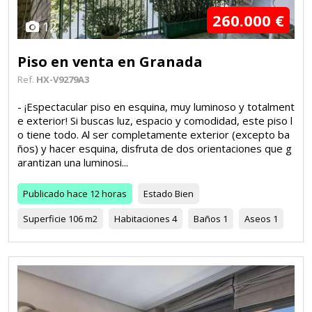
260.000 €
12
Piso en venta en Granada
Ref.
HX-V9279A3
- ¡Espectacular piso en esquina, muy luminoso y totalment
e exterior! Si buscas luz, espacio y comodidad, este piso l
o tiene todo. Al ser completamente exterior (excepto ba
ños) y hacer esquina, disfruta de dos orientaciones que g
arantizan una luminosi...
Publicado
hace 12 horas
Estado
Bien
Superficie
106 m2
Habitaciones
4
Baños
1
Aseos
1