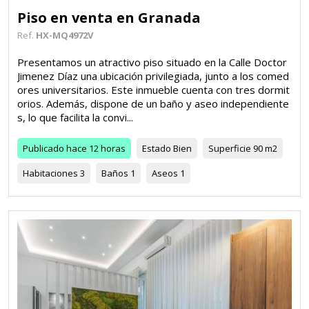
Piso en venta en Granada
Ref.
HX-MQ4972V
Presentamos un atractivo piso situado en la Calle Doctor
Jimenez Díaz una ubicación privilegiada, junto a los comed
ores universitarios. Este inmueble cuenta con tres dormit
orios. Además, dispone de un baño y aseo independiente
s, lo que facilita la convi...
Publicado
hace 12 horas
Estado
Bien
Superficie
90 m2
Habitaciones
3
Baños
1
Aseos
1