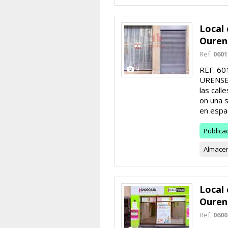
Local 
Ouren
Ref.
0601
9
REF. 6
URENSE.
las call
on una 
en espac
Publica
Almace
Local 
Ouren
Ref.
0600