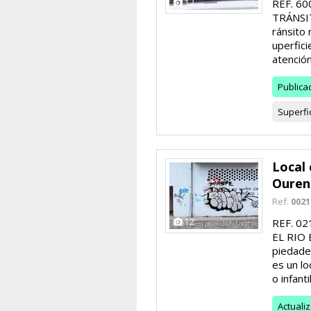
12
REF. 6
TRÁNSITO
ránsito 
uperfic
atención a
Publica
Superfi
Local 
Ouren
Ref.
0021
12
REF. 0
EL RIO 
piedade
es un lo
o infanti
Actuali