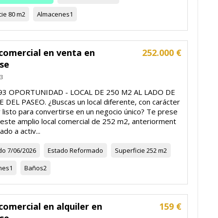
cie
80 m2
Almacenes
1
comercial en venta en
252.000 €
se
3
993 OPORTUNIDAD - LOCAL DE 250 M2 AL LADO DE
E DEL PASEO. ¿Buscas un local diferente, con carácter
 listo para convertirse en un negocio único? Te prese
este amplio local comercial de 252 m2, anteriorment
ado a activ...
do
7/06/2026
Estado
Reformado
Superficie
252 m2
nes
1
Baños
2
comercial en alquiler en
159 €