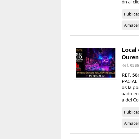
ón al cli
Publica
Almace
Local 
Ouren
Ref.
0586
REF. 5
PACIAL
os la po
uado en 
a del Cor
Publica
Almace