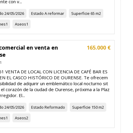
ente con v...
do
24/05/2026
Estado
A reformar
Superficie
65 m2
nes
1
Aseos
1
comercial en venta en
165.000 €
se
1
861 VENTA DE LOCAL CON LICENCIA DE CAFÉ BAR ES
 EN EL CASCO HISTÓRICO DE OURENSE. Te ofrecem
sibilidad de adquirir un emblemático local nocturno sit
el corazón de la ciudad de Ourense, próxima a la Plaz
regidor. El...
do
24/05/2026
Estado
Reformado
Superficie
150 m2
nes
1
Aseos
2