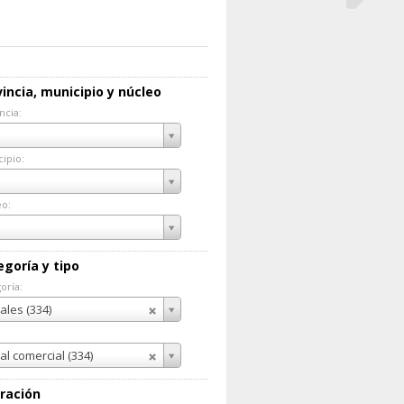
incia, municipio y núcleo
ncia:
incia:
ipio:
cipio:
eo:
eo:
egoría y tipo
oría:
goría:
ales (334)
al comercial (334)
ración