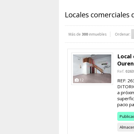
Locales comerciales 
Más de
300
inmuebles
Ordenar:
Local 
Ouren
Ref.
0263
12
REF: 2
DITORIO
a próxim
superfic
pacio pa
Publica
Almace