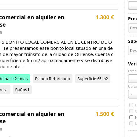
-
comercial en alquiler en
1.300 €
Pre
se
5
Supe
015 BONITO LOCAL COMERCIAL EN EL CENTRO DE O
 Te presentamos este bonito local situado en una de
es de mayor tránsito de la ciudad de Ourense. Cuenta c
superficie de 65 m2 aproximadamente y se distribuye
Var
io de ate...
Estad
Esta
do
hace 21 días
Estado
Reformado
Superficie
65 m2
-
Ubica
nes
1
Baños
1
Ubic
-
comercial en alquiler en
1.500 €
se
8