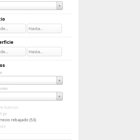
cio
rficie
ios
o:
do:
ción:
ación:
De bancos
Urge
Precio rebajado (53)
Lujo