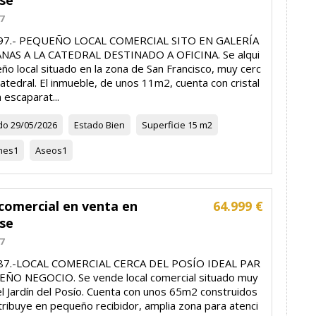
se
7
597.- PEQUEÑO LOCAL COMERCIAL SITO EN GALERÍA
NAS A LA CATEDRAL DESTINADO A OFICINA. Se alqui
ño local situado en la zona de San Francisco, muy cerc
catedral. El inmueble, de unos 11m2, cuenta con cristal
 escaparat...
do
29/05/2026
Estado
Bien
Superficie
15 m2
nes
1
Aseos
1
comercial en venta en
64.999 €
se
7
987.-LOCAL COMERCIAL CERCA DEL POSÍO IDEAL PAR
ÑO NEGOCIO. Se vende local comercial situado muy
el Jardín del Posío. Cuenta con unos 65m2 construidos
tribuye en pequeño recibidor, amplia zona para atenci