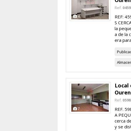
Ouren
Ref.
0459
4
REF: 4
S CERCA
la peque
a de la 
era para
Publica
Almace
Local 
Ouren
Ref.
0598
7
REF. 5
A PEQUE
cerca d
y se dis