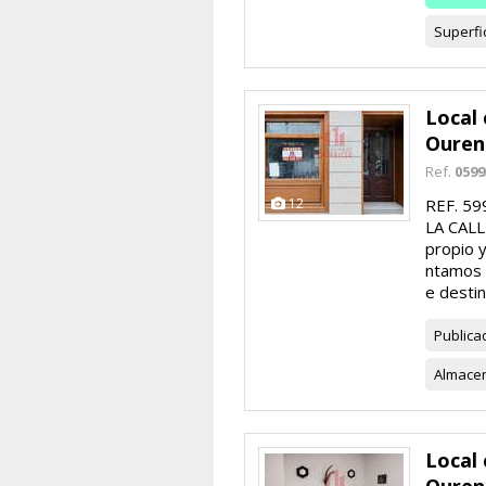
Superfi
Local 
Ouren
Ref.
0599
12
REF. 5
LA CALL
propio y
ntamos 
e destin
Publica
Almace
Local 