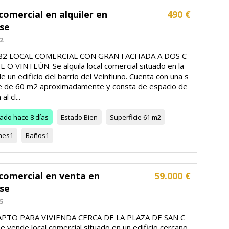
comercial en alquiler en
490 €
se
2
982 LOCAL COMERCIAL CON GRAN FACHADA A DOS C
 O VINTEÚN. Se alquila local comercial situado en la
e un edificio del barrio del Veintiuno. Cuenta con una s
ie de 60 m2 aproximadamente y consta de espacio de
al cl...
zado
hace 8 días
Estado
Bien
Superficie
61 m2
nes
1
Baños
1
comercial en venta en
59.000 €
se
5
APTO PARA VIVIENDA CERCA DE LA PLAZA DE SAN C
 vende local comercial situado en un edificio cercano