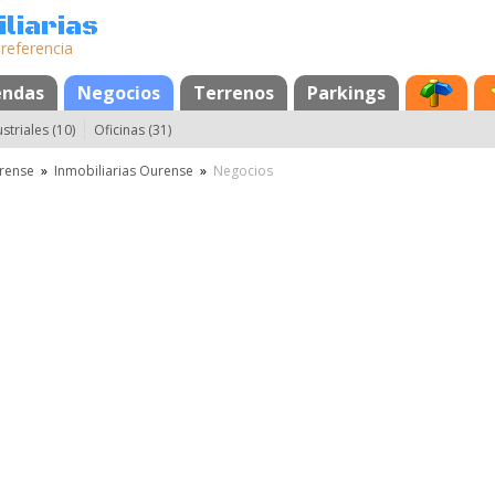
liarias
 referencia
endas
Negocios
Terrenos
Parkings
striales (10)
Oficinas (31)
rense
»
Inmobiliarias Ourense
»
Negocios