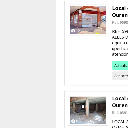
Local 
Ouren
Ref.
0598
12
REF. 5
ALLES DE
equina d
uperfic
atención 
Actuali
Almace
Local 
Ouren
Ref.
0391
6
LOCAL 
OSME. Se