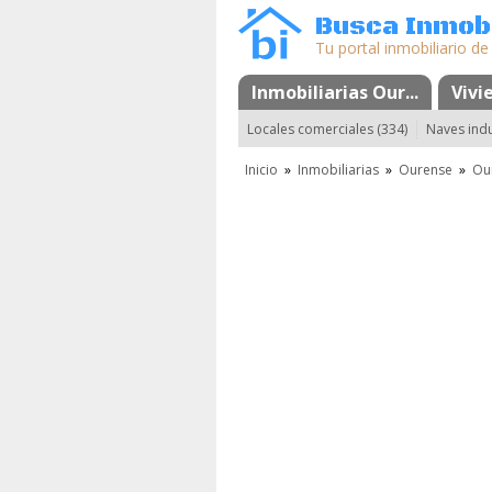
Busca Inmobi
Tu portal inmobiliario de
Inmobiliarias Our...
Mapa
Favoritos
Vivi
Locales comerciales (334)
Naves indu
Inicio
»
Inmobiliarias
»
Ourense
»
Ou