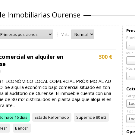
de Inmobiliarias Ourense
Prov
Vista:
Provi
Prov
-
Munic
comercial en alquiler en
300 €
Muni
-
se
Núcl
1
Núcl
-
631 ECONÓMICO LOCAL COMERCIAL PRÓXIMO AL AU
. Se alquila económico bajo comercial situado en zon
Cat
a al auditorio de Ourense. El inmueble cuenta con una
Categ
ie de 80 m2 distribuidos en planta baja que aloja el es
Cate
Loc
ra ate...
Tipo:
do
hace 16 días
Estado
Reformado
Superficie
80 m2
Tipo:
Loc
nes
1
Baños
1
Ope