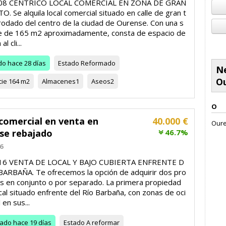
008 CÉNTRICO LOCAL COMERCIAL EN ZONA DE GRAN
. Se alquila local comercial situado en calle de gran t
rodado del centro de la ciudad de Ourense. Con una s
ie de 165 m2 aproximadamente, consta de espacio de
l cli...
do
hace 28 días
Estado
Reformado
Ne
Ou
cie
164 m2
Almacenes
1
Aseos
2
O
comercial en venta en
40.000 €
Oure
se rebajado
46.7%
6
216 VENTA DE LOCAL Y BAJO CUBIERTA ENFRENTE D
BARBAÑA. Te ofrecemos la opción de adquirir dos pro
s en conjunto o por separado. La primera propiedad
cal situado enfrente del Río Barbaña, con zonas de oci
l en sus...
zado
hace 19 días
Estado
A reformar