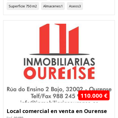
Superficie
750 m2
Almacenes
1
Aseos
3
110.000 €
Local comercial en venta en Ourense
Ref.
00489