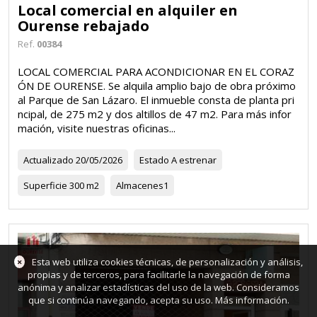
Local comercial en alquiler en
Ourense rebajado
Ref.
00384
LOCAL COMERCIAL PARA ACONDICIONAR EN EL CORAZ
ÓN DE OURENSE. Se alquila amplio bajo de obra próximo
al Parque de San Lázaro. El inmueble consta de planta pri
ncipal, de 275 m2 y dos altillos de 47 m2. Para más infor
mación, visite nuestras oficinas...
Actualizado
20/05/2026
Estado
A estrenar
Superficie
300 m2
Almacenes
1
×
Esta web utiliza cookies técnicas, de personalización y análisis,
propias y de terceros, para facilitarle la navegación de forma
anónima y analizar estadísticas del uso de la web. Consideramos
que si continúa navegando, acepta su uso.
Más información
.