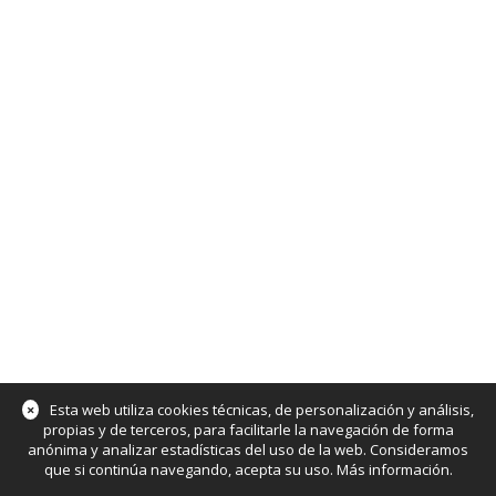
×
Esta web utiliza cookies técnicas, de personalización y análisis,
propias y de terceros, para facilitarle la navegación de forma
anónima y analizar estadísticas del uso de la web. Consideramos
que si continúa navegando, acepta su uso.
Más información
.