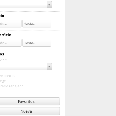
cio
rficie
ios
ción:
ación:
De bancos
Urge
Precio rebajado
Favoritos
Nueva