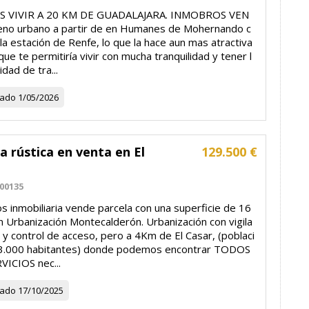
S VIVIR A 20 KM DE GUADALAJARA. INMOBROS VEN
eno urbano a partir de en Humanes de Mohernando c
la estación de Renfe, lo que la hace aun mas atractiva
ue te permitiría vivir con mucha tranquilidad y tener l
idad de tra...
zado
1/05/2026
a rústica en venta en El
129.500 €
00135
 inmobiliaria vende parcela con una superficie de 16
 Urbanización Montecalderón. Urbanización con vigila
 y control de acceso, pero a 4Km de El Casar, (poblaci
3.000 habitantes) donde podemos encontrar TODOS
VICIOS nec...
zado
17/10/2025