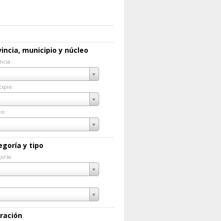
incia, municipio y núcleo
ncia:
incia:
ipio:
cipio:
eo:
eo:
egoría y tipo
oría:
goría:
ración