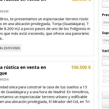
-
00346
Pre
Bros, te presentamos un espectacular terreno rústic
o en una ubicación privilegiada, Torija (Guadalajara). T
de 8.200 m2 a pocos pasos de uno de los Polígonos in
Supe
les que más está creciendo, que ofrece una panorámic
...
do
23/01/2026
Var
Ubica
Ubic
-
a rústica en venta en
106.500 €
eque
00254
idad única para construir la casa de tus sueños a 15
 de Guadalajara y a una hora de Madrid. En InmoBros,
entamos un espectacular terreno urbano y edificable
en una ubicación privilegiada, El Mirador del Cid, en Tri