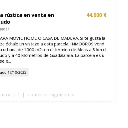
a rústica en venta en
44.000 €
ludo
00111
ARA MOVIL HOME O CASA DE MADERA. Si te gusta la
eza échale un vistazo a esta parcela. INMOBROS vend
la urbana de 1000 m2, en el termino de Aleas a 3 km d
udo y a 40 kilómetros de Guadalajara. La parcela es u
se e...
zado
17/10/2025
ima »
|
1
|
« anterior
siguiente »