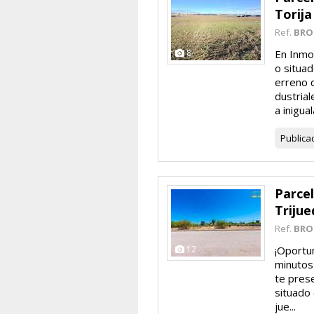
Torija
Ref.
BRO
8
En Inmo
o situad
erreno 
dustria
a iniguala
Publica
Parcel
Triju
Ref.
BRO
12
¡Oportun
minutos
te pres
situado 
jue...