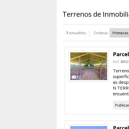
Terrenos de Inmobil
7
inmuebles
Ordenar:
Parcel
Ref.
BRO
Terreno 
superfic
12
as des
N TERRE
encuentr
Publica
Parcel