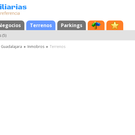
liarias
 referencia
Negocios
Terrenos
Parkings
 (5)
Guadalajara
»
Inmobros
»
Terrenos