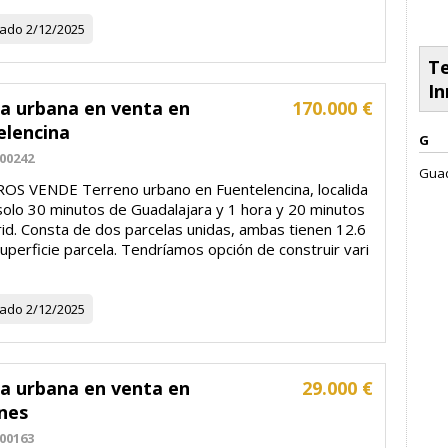
zado
2/12/2025
Te
In
la urbana en venta en
170.000 €
elencina
G
00242
Guad
S VENDE Terreno urbano en Fuentelencina, localida
 solo 30 minutos de Guadalajara y 1 hora y 20 minutos
id. Consta de dos parcelas unidas, ambas tienen 12.6
perficie parcela. Tendríamos opción de construir vari
zado
2/12/2025
la urbana en venta en
29.000 €
nes
00163