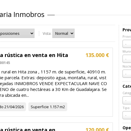
iaria Inmobros
Prov
Vista:
Provi
Prov
-
Munic
a rústica en venta en Hita
135.000 €
Muni
-
00145
Núcl
rural en Hita zona , 1157 m. de superficie, 40910 m.
Núcl
-
ie parcela. Extras: deposito agua, montaña, rural, vist
pejadas INMOBROS VENDE EXPECTACULAR NAVE CO
Cat
NO de cuatro hectáreas a 30 Km de Guadalajara. Se
Categ
a ubicada en...
Cate
-
do
21/04/2026
Superficie
1.157 m2
Tipo:
Tipo:
-
Ope
a rústica en venta en
120.000 €