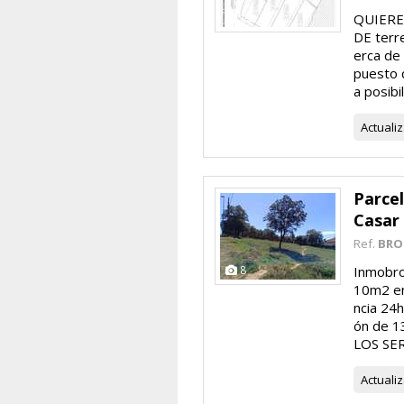
12
QUIERE
DE terr
erca de 
puesto q
a posibil
Actuali
Parcel
Casar
Ref.
BRO
8
Inmobros
10m2 en
ncia 24h
ón de 1
LOS SER
Actuali