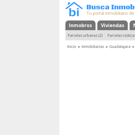
Busca Inmobi
Tu portal inmobiliario de
Inmobros
Mapa
Favoritos
Viviendas
Parcelas urbanas (2)
Parcelas rústicas
Inicio
»
Inmobiliarias
»
Guadalajara
»