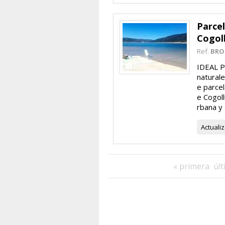
Parcel
Cogol
Ref.
BRO
8
IDEAL P
natural
e parce
e Cogoll
rbana y 
Actuali
« primera
últ