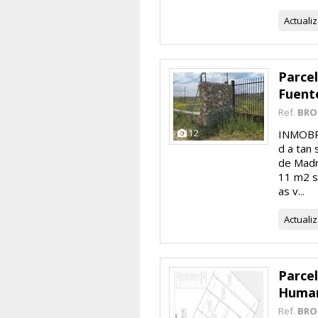
Actuali
Parce
Fuent
Ref.
BRO
12
INMOBRO
d a tan
de Madr
11 m2 su
as v...
Actuali
Parce
Huma
Ref.
BRO