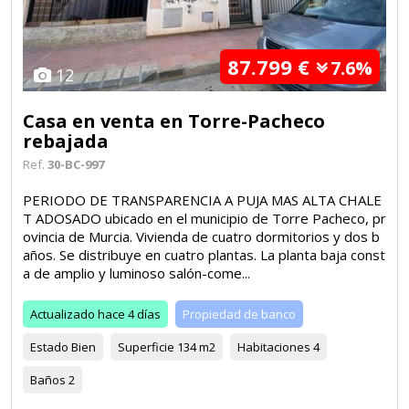
87.799 €
7.6%
12
Casa en venta en Torre-Pacheco
rebajada
Ref.
30-BC-997
PERIODO DE TRANSPARENCIA A PUJA MAS ALTA CHALE
T ADOSADO ubicado en el municipio de Torre Pacheco, pr
ovincia de Murcia. Vivienda de cuatro dormitorios y dos b
años. Se distribuye en cuatro plantas. La planta baja const
a de amplio y luminoso salón-come...
Actualizado
hace 4 días
Propiedad de banco
Estado
Bien
Superficie
134 m2
Habitaciones
4
Baños
2