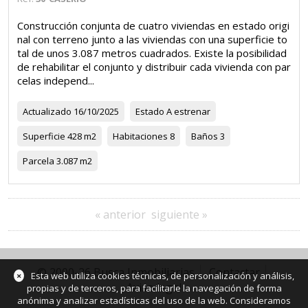
Construcción conjunta de cuatro viviendas en estado origi
nal con terreno junto a las viviendas con una superficie to
tal de unos 3.087 metros cuadrados. Existe la posibilidad
de rehabilitar el conjunto y distribuir cada vivienda con par
celas independ...
Actualizado
16/10/2025
Estado
A estrenar
Superficie
428 m2
Habitaciones
8
Baños
3
Parcela
3.087 m2
« anterior
siguiente »
© 2000-26 Busca Inmobiliarias
Contactar
×
Esta web utiliza cookies técnicas, de personalización y análisis,
Aviso legal
propias y de terceros, para facilitarle la navegación de forma
anónima y analizar estadísticas del uso de la web. Consideramos