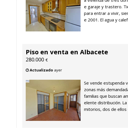
a vivienda de tres dor
e garaje y trastero. T
para entrar a vivir, s
e 2001. El agua y calef
Piso en venta en Albacete
280.000
€
Actualizado
ayer
Se vende estupenda vi
zonas más demandadas 
familias que buscan a
elente distribución. L
mitorios, dos de ellos d