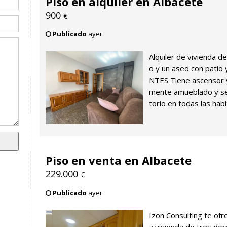
Piso en alquiler en Albacete
900
€
Publicado
ayer
Alquiler de vivienda d
o y un aseo con patio
NTES Tiene ascensor y 
mente amueblado y se
torio en todas las habi
Piso en venta en Albacete
229.000
€
Publicado
ayer
Izon Consulting te ofr