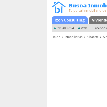
Busca Inmobi
Tu portal inmobiliario de
Mapa
Izon Consulting
Favoritos
Viviend
691 40 97 54
Web
Facebook
Inicio
»
Inmobiliarias
»
Albacete
»
Al