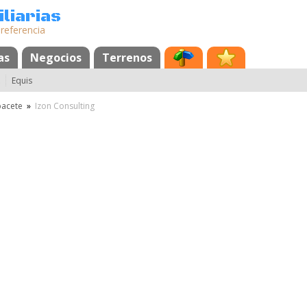
liarias
 referencia
as
Negocios
Terrenos
Equis
bacete
»
Izon Consulting