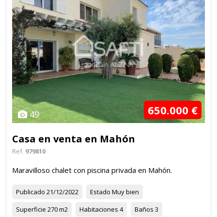
650.000 €
49
Casa en venta en Mahón
Ref.
979810
Maravilloso chalet con piscina privada en Mahón.
Publicado
21/12/2022
Estado
Muy bien
Superficie
270 m2
Habitaciones
4
Baños
3