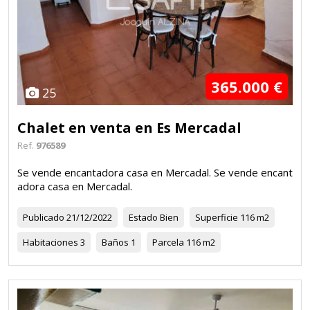
365.000 €
25
Chalet en venta en Es Mercadal
Ref.
976589
Se vende encantadora casa en Mercadal. Se vende encant
adora casa en Mercadal.
Publicado
21/12/2022
Estado
Bien
Superficie
116 m2
Habitaciones
3
Baños
1
Parcela
116 m2