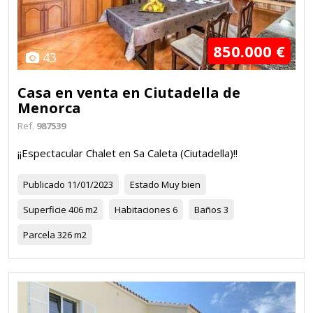
850.000 €
43
Casa en venta en Ciutadella de
Menorca
Ref.
987539
¡¡Espectacular Chalet en Sa Caleta (Ciutadella)!!
Publicado
11/01/2023
Estado
Muy bien
Superficie
406 m2
Habitaciones
6
Baños
3
Parcela
326 m2