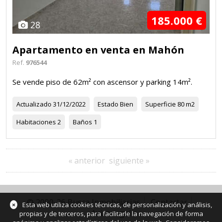
185.000 €
28
Apartamento en venta en Mahón
Ref.
976544
Se vende piso de 62m² con ascensor y parking 14m².
Actualizado
31/12/2022
Estado
Bien
Superficie
80 m2
Habitaciones
2
Baños
1
« anterior
siguiente »
© 2000-26 Busca Inmobiliarias
Contactar
×
Esta web utiliza cookies técnicas, de personalización y análisis,
Aviso legal
propias y de terceros, para facilitarle la navegación de forma