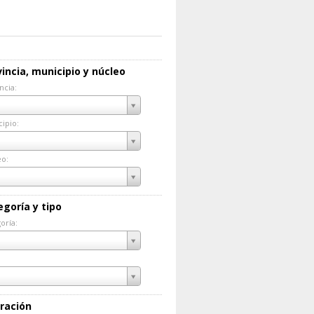
incia, municipio y núcleo
ncia:
incia:
ipio:
cipio:
eo:
eo:
egoría y tipo
oría:
goría:
ración