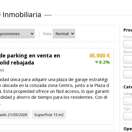
 Inmobiliaria
Prov
Vista:
Provi
Prov
-
Munic
de parking en venta en
45.000 €
Muni
-
olid rebajada
8.2%
Núcl
06
Núcl
-
dad única para adquirir una plaza de garaje estratégi
ubicada en la cotizada zona Centro, junto a la Plaza d
Cat
la. Esta propiedad ofrece un fácil acceso, lo que garanti
Categ
didad y ahorro de tiempo para los residentes. Con di
Cate
-
.
Tipo:
zado
21/03/2026
Superficie
13 m2
Tipo:
-
Ope