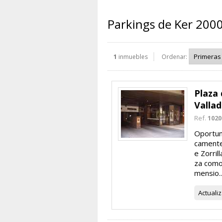
Parkings de Ker 2000
1
inmuebles
Ordenar:
Plaza 
Vallad
Ref.
1020
Oportuni
camente 
e Zorril
za como
mensio..
Actuali