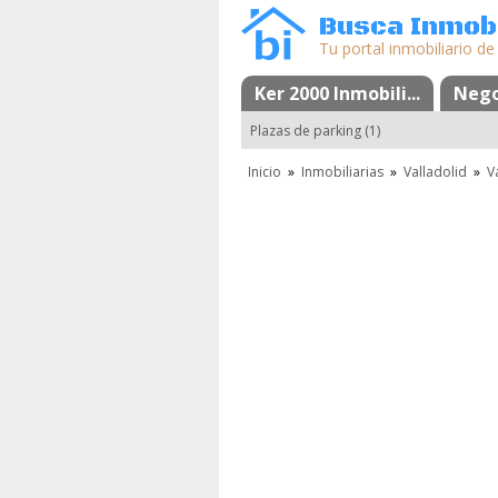
Busca Inmobi
Tu portal inmobiliario de
Mapa
Ker 2000 Inmobili...
Favoritos
Nego
Plazas de parking (1)
Inicio
»
Inmobiliarias
»
Valladolid
»
V