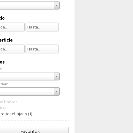
cio
rficie
ios
o:
do:
ción:
ación:
De bancos
Urge
recio rebajado (1)
Favoritos