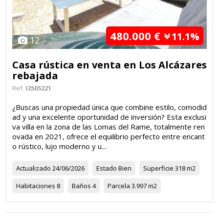
480.000 €
11.1%
12
Casa rústica en venta en Los Alcázares
rebajada
Ref.
I2505221
¿Buscas una propiedad única que combine estilo, comodid
ad y una excelente oportunidad de inversión? Esta exclusi
va villa en la zona de las Lomas del Rame, totalmente ren
ovada en 2021, ofrece el equilibrio perfecto entre encant
o rústico, lujo moderno y u...
Actualizado
24/06/2026
Estado
Bien
Superficie
318 m2
Habitaciones
8
Baños
4
Parcela
3.997 m2