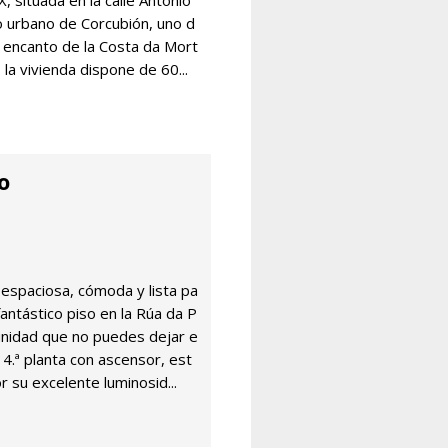
X, situada en la calle Antonio
o urbano de Corcubión, uno d
 encanto de la Costa da Mort
 la vivienda dispone de 60...
o
 espaciosa, cómoda y lista pa
 fantástico piso en la Rúa da P
unidad que no puedes dejar e
 4.ª planta con ascensor, est
 su excelente luminosid...