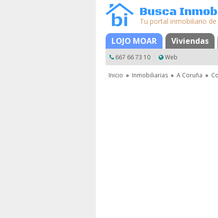
Busca Inmobi
Tu portal inmobiliario de
LOJO MOAR
Mapa
Favoritos
Viviendas
667 66 73 10
Web
Inicio
»
Inmobiliarias
»
A Coruña
»
Co