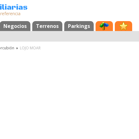
liarias
 referencia
Negocios
Terrenos
Parkings
rcubión
»
LOJO MOAR