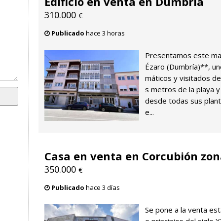
Edificio en venta en Dumbría
310.000
€
Publicado
hace 3 horas
Presentamos este magn
Ézaro (Dumbría)**, un
máticos y visitados de
s metros de la playa y
desde todas sus planta
e...
Casa en venta en Corcubión zon
350.000
€
Publicado
hace 3 días
Se pone a la venta es