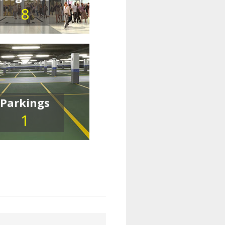
8
Parkings
1