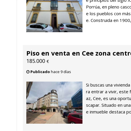
e principios del siglo X
Porrúa, en pleno casc
e los pueblos con más
e. Construida en 1900,
Piso en venta en Cee zona centr
185.000
€
Publicado
hace 9 días
Si buscas una vivienda
ra entrar a vivir, este
az, Cee, es una oport
scapar. Situado en una
e inmueble destaca por