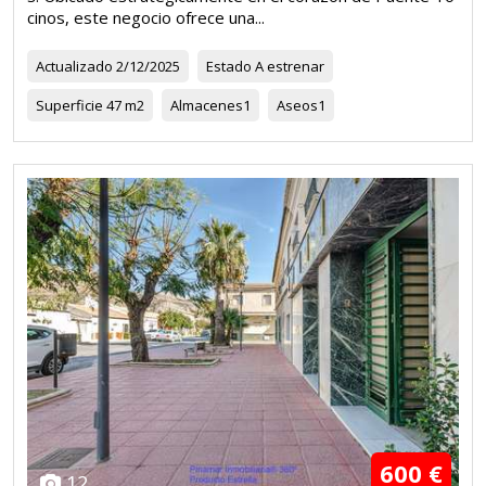
cinos, este negocio ofrece una...
Actualizado
2/12/2025
Estado
A estrenar
Superficie
47 m2
Almacenes
1
Aseos
1
600 €
12