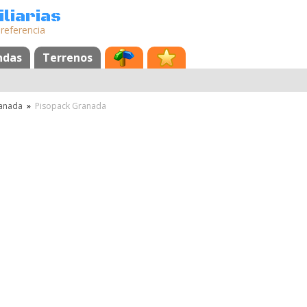
liarias
 referencia
ndas
Terrenos
anada
»
Pisopack Granada