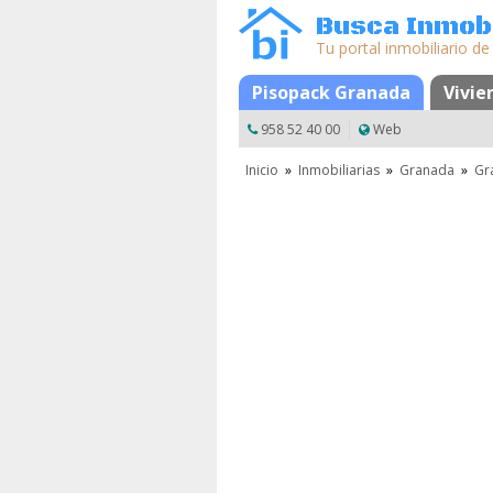
Busca Inmobi
Tu portal inmobiliario de
Mapa
Favoritos
Pisopack Granada
Vivie
958 52 40 00
Web
Inicio
»
Inmobiliarias
»
Granada
»
Gr