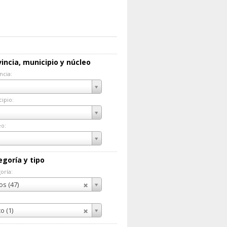
incia, municipio y núcleo
ncia:
incia:
ipio:
cipio:
eo:
eo:
egoría y tipo
oría:
goría:
os (47)
co (1)