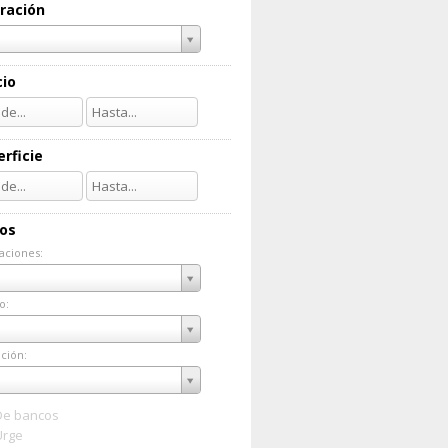
ración
cio
rficie
ios
aciones:
taciones:
o:
do:
ción:
ación:
De bancos
Urge