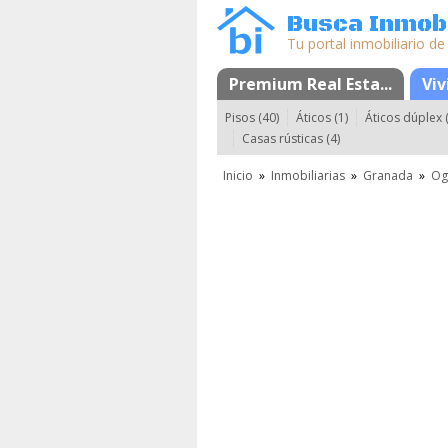
Busca Inmobi
Tu portal inmobiliario de
Premium Real Esta...
Mapa
Favorito
Viv
Pisos (40)
Áticos (1)
Áticos dúplex (
Casas rústicas (4)
Inicio
»
Inmobiliarias
»
Granada
»
Og