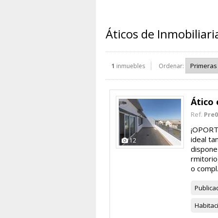
Áticos de Inmobiliar
1
inmuebles
Ordenar:
Ático 
Ref.
Pre0
¡OPORTU
ideal ta
12
dispone
rmitorio
o compl.
Publica
Habitac