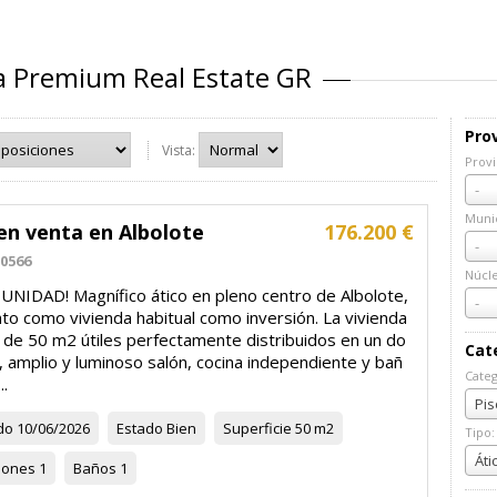
ia Premium Real Estate GR
Prov
Vista:
Provi
Prov
-
Munic
en venta en Albolote
176.200 €
Muni
-
0566
Núcl
NIDAD! Magnífico ático en pleno centro de Albolote,
Núcl
-
nto como vivienda habitual como inversión. La vivienda
 de 50 m2 útiles perfectamente distribuidos en un do
Cat
, amplio y luminoso salón, cocina independiente y bañ
Categ
..
Cate
Pis
do
10/06/2026
Estado
Bien
Superficie
50 m2
Tipo:
Tipo:
Áti
iones
1
Baños
1