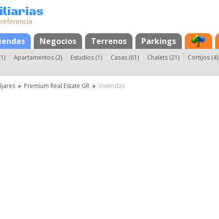
liarias
 referencia
s
iendas
Negocios
Terrenos
Parkings
1)
Apartamentos (2)
Estudios (1)
Casas (61)
Chalets (21)
Cortijos (4)
íjares
»
Premium Real Estate GR
»
Viviendas