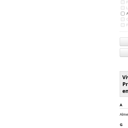
Vi
Pr
en
A
Almer
G