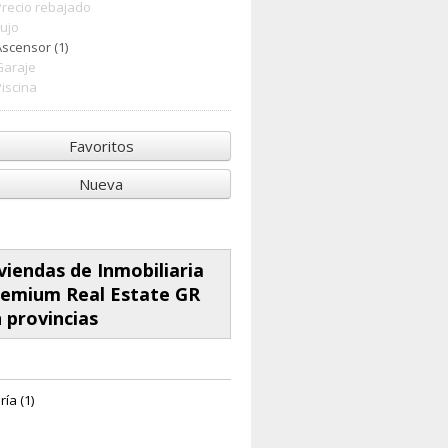
Precio rebajado
Lujo
Ascensor (1)
Garaje
Piscina
Favoritos
Nueva
viendas de Inmobiliaria
emium Real Estate GR
 provincias
ía (1)