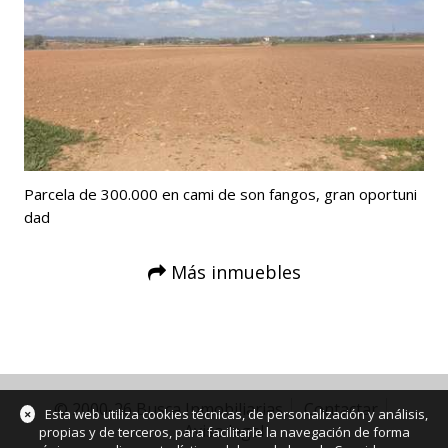
Parcela de 300.000 en cami de son fangos, gran oportuni
dad
Más inmuebles
© 2000-26 Busca Inmobiliarias
Contactar
×
Esta web utiliza cookies técnicas, de personalización y análisis,
Aviso legal
propias y de terceros, para facilitarle la navegación de forma