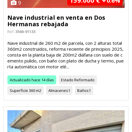
159.000 €
0.6%
9
Nave industrial en venta en Dos
Hermanas rebajada
Ref.
3566-01133
Nave industrial de 260 m2 de parcela, con 2 alturas total
360m2 construidos, reforma reciente de principios 2025,
consta en la planta baja de 200m2 diáfana con suelo de c
emento pulido, con baño con plato de ducha y termo, pue
rta automática con motor elé...
Actualizado
hace 14 días
Estado
Reformado
Superficie
360 m2
Almacenes
1
Baños
1