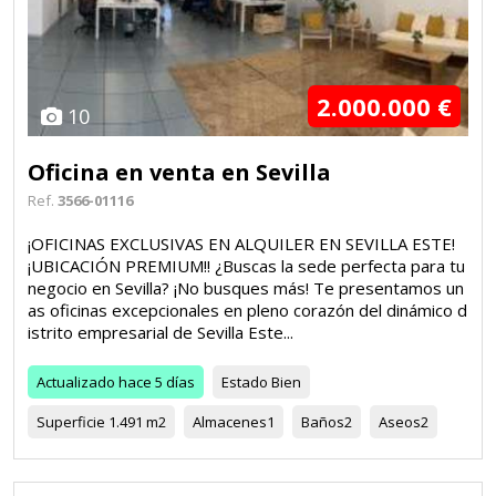
2.000.000 €
10
Oficina en venta en Sevilla
Ref.
3566-01116
¡OFICINAS EXCLUSIVAS EN ALQUILER EN SEVILLA ESTE!
¡UBICACIÓN PREMIUM!! ¿Buscas la sede perfecta para tu
negocio en Sevilla? ¡No busques más! Te presentamos un
as oficinas excepcionales en pleno corazón del dinámico d
istrito empresarial de Sevilla Este...
Actualizado
hace 5 días
Estado
Bien
Superficie
1.491 m2
Almacenes
1
Baños
2
Aseos
2