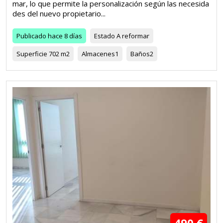
mar, lo que permite la personalización según las necesida
des del nuevo propietario...
Publicado
hace 8 días
Estado
A reformar
Superficie
702 m2
Almacenes
1
Baños
2
490 €