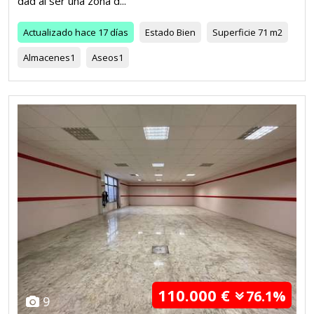
dad al ser una zona d...
Actualizado
hace 17 días
Estado
Bien
Superficie
71 m2
Almacenes
1
Aseos
1
110.000 €
76.1%
9