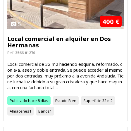
400 €
5
Local comercial en alquiler en Dos
Hermanas
Ref.
3566-01270
Local comercial de 32 m2 haciendo esquina, reformado, c
on a/a, aseo y doble entrada. Se puede acceder al mismo
por dos entradas, muy próximo a la avenida Andalucía. Tie
ne lucha luz debido a su gran cristalera y que hace esquin
a, con una fachada total ...
Publicado
hace 8 días
Estado
Bien
Superficie
32 m2
Almacenes
1
Baños
1