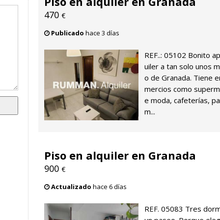
Piso en alquiler en Granada
470
€
Publicado
hace 3 días
REF..: 05102 Bonito 
uiler a tan solo unos 
o de Granada. Tiene e
mercios como supermer
e moda, cafeterías, p
m...
Piso en alquiler en Granada
900
€
Actualizado
hace 6 días
REF. 05083 Tres dormit