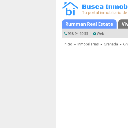
Busca Inmobi
Tu portal inmobiliario de
Rumman Real Estate
Mapa
Favoritos
Vi
958 94 69 55
Web
Inicio
»
Inmobiliarias
»
Granada
»
Gr