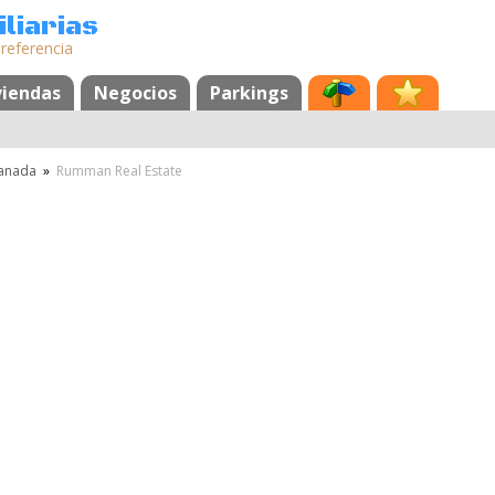
liarias
 referencia
viendas
Negocios
Parkings
anada
»
Rumman Real Estate