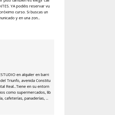
r piso también es elegir cali
NTES. YA podéis reservar vu
 próximo curso. Si buscas un
unicado y en una zon...
STUDIO en alquiler en barri
 del Triunfo, avenida Constitu
ital Real...Tiene en su entorn
ios como supermercados, lib
, cafeterías, panaderías, ...