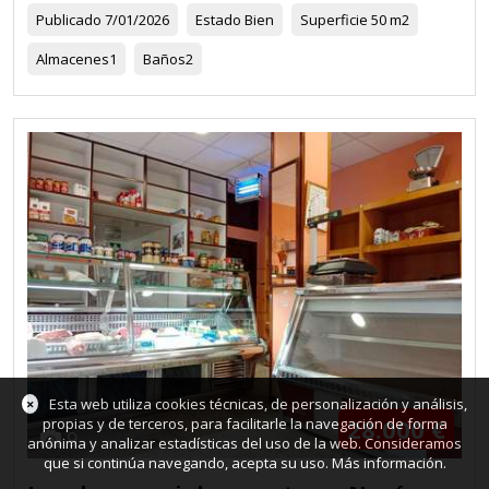
Publicado
7/01/2026
Estado
Bien
Superficie
50 m2
Almacenes
1
Baños
2
×
Esta web utiliza cookies técnicas, de personalización y análisis,
28.000 €
propias y de terceros, para facilitarle la navegación de forma
9
anónima y analizar estadísticas del uso de la web. Consideramos
que si continúa navegando, acepta su uso.
Más información
.