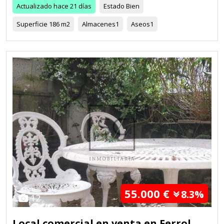
Actualizado
hace 21 días
Estado
Bien
Superficie
186 m2
Almacenes
1
Aseos
1
55.000 €
8.3%
12
Local comercial en venta en Ferrol