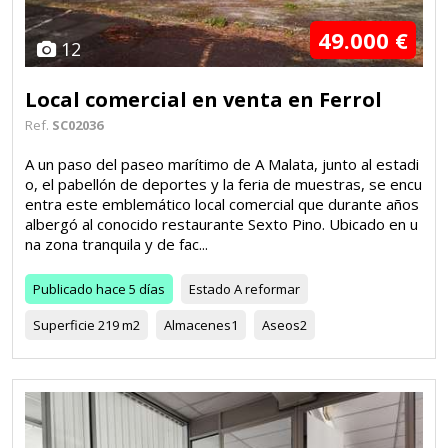
49.000 €
12
Local comercial en venta en Ferrol
Ref.
SC02036
A un paso del paseo marítimo de A Malata, junto al estadi
o, el pabellón de deportes y la feria de muestras, se encu
entra este emblemático local comercial que durante años
albergó al conocido restaurante Sexto Pino. Ubicado en u
na zona tranquila y de fac...
Publicado
hace 5 días
Estado
A reformar
Superficie
219 m2
Almacenes
1
Aseos
2