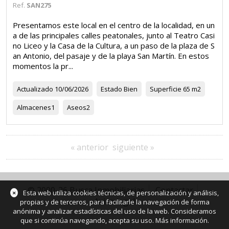
Ref.
SAN275
Presentamos este local en el centro de la localidad, en un
a de las principales calles peatonales, junto al Teatro Casi
no Liceo y la Casa de la Cultura, a un paso de la plaza de S
an Antonio, del pasaje y de la playa San Martín. En estos
momentos la pr...
Actualizado
10/06/2026
Estado
Bien
Superficie
65 m2
Almacenes
1
Aseos
2
« anterior
siguiente »
© 2000-26 Busca Inmobiliarias
Contactar
×
Esta web utiliza cookies técnicas, de personalización y análisis,
Aviso legal
propias y de terceros, para facilitarle la navegación de forma
anónima y analizar estadísticas del uso de la web. Consideramos
que si continúa navegando, acepta su uso.
Más información
.