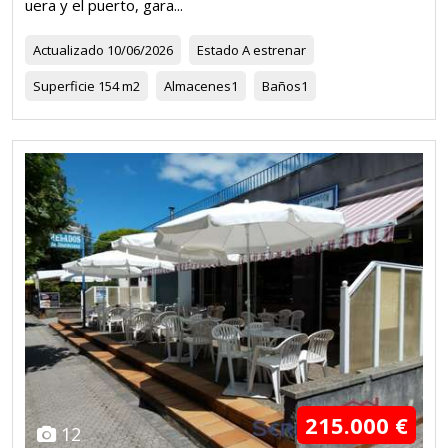
uera y el puerto, gara...
Actualizado
10/06/2026
Estado
A estrenar
Superficie
154 m2
Almacenes
1
Baños
1
215.000 €
12