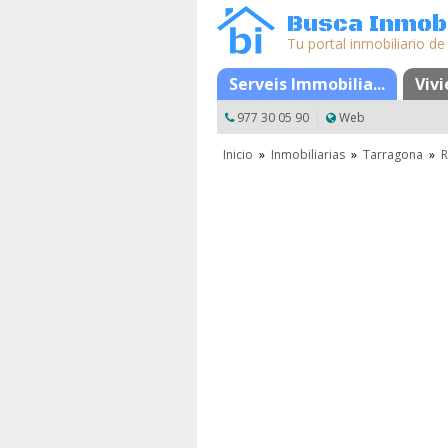
Busca Inmobi
Tu portal inmobiliario de
Serveis Immobilia...
Mapa
Favoritos
Viv
977 30 05 90
Web
Inicio
»
Inmobiliarias
»
Tarragona
»
R