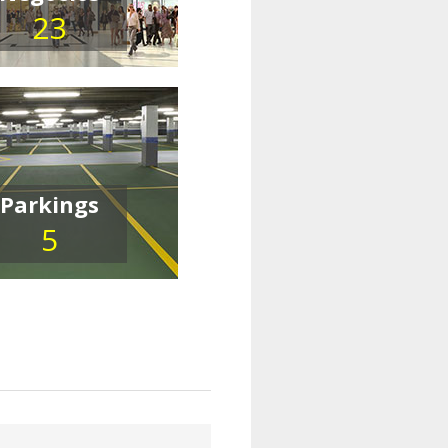
23
Parkings
5