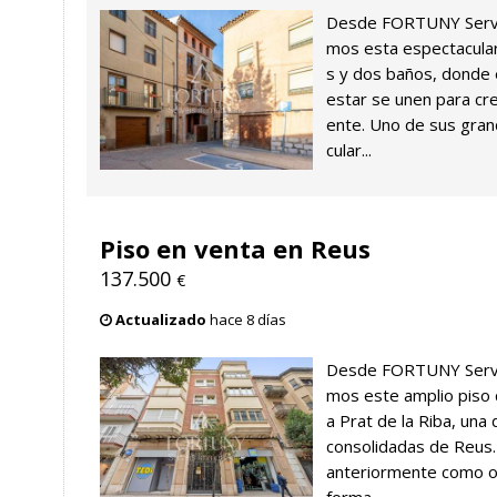
Desde FORTUNY Servei
mos esta espectacular
s y dos baños, donde e
estar se unen para cr
ente. Uno de sus gran
cular...
Piso en venta en Reus
137.500
€
Actualizado
hace 8 días
Desde FORTUNY Servei
mos este amplio piso
a Prat de la Riba, una
consolidadas de Reus. 
anteriormente como ofi