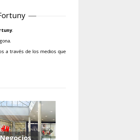
 Fortuny
ortuny
.
agona.
os a través de los medios que
Negocios