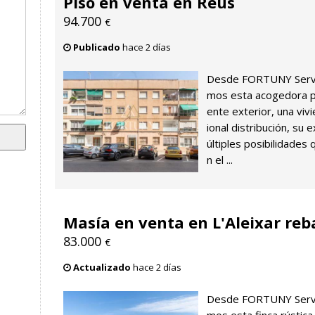
Piso en venta en Reus
94.700
€
Publicado
hace 2 días
Desde FORTUNY Servei
mos esta acogedora p
ente exterior, una viv
ional distribución, su 
últiples posibilidades 
n el ...
Masía en venta en L'Aleixar reb
83.000
€
Actualizado
hace 2 días
Desde FORTUNY Servei