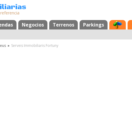
liarias
 referencia
iendas
Negocios
Terrenos
Parkings
eus
»
Serveis Immobiliaris Fortuny