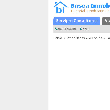
Busca Inmobi
Tu portal inmobiliario de
Mapa
Favoritos
Servipro Consultores
Vi
660 39 56 56
Web
Inicio
»
Inmobiliarias
»
A Coruña
»
Sa