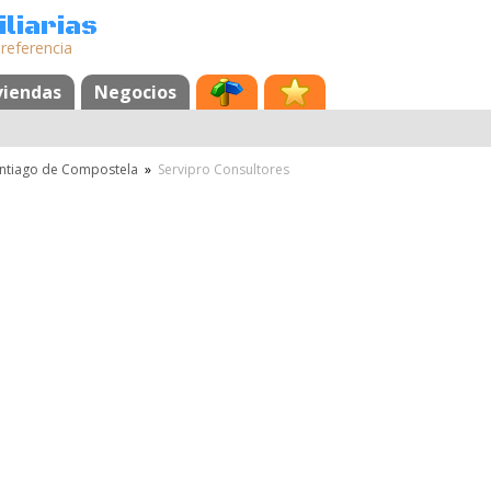
liarias
 referencia
viendas
Negocios
ntiago de Compostela
»
Servipro Consultores