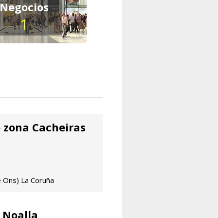
Negocios
1
o zona Cacheiras
e Ons) La Coruña
 Noalla