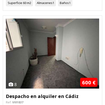
Superficie
60 m2
Almacenes
1
Baños
1
600 €
8
Despacho en alquiler en Cádiz
Ref.
VI01837