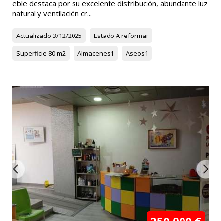
eble destaca por su excelente distribución, abundante luz
natural y ventilación cr...
Actualizado
3/12/2025
Estado
A reformar
Superficie
80 m2
Almacenes
1
Aseos
1
250.000 €