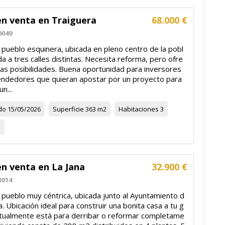
en venta en Traiguera
68.000 €
0049
 pueblo esquinera, ubicada en pleno centro de la pobl
da a tres calles distintas. Necesita reforma, pero ofre
as posibilidades. Buena oportunidad para inversores
ndedores que quieran apostar por un proyecto para
un...
do
15/05/2026
Superficie
363 m2
Habitaciones
3
1
en venta en La Jana
32.900 €
0014
 pueblo muy céntrica, ubicada junto al Ayuntamiento d
a. Ubicación ideal para construir una bonita casa a tu g
ctualmente está para derribar o reformar completame