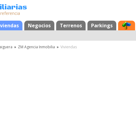
liarias
 referencia
os
iviendas
Negocios
Terrenos
Parkings
aiguera
»
ZM Agencia Inmobilia
»
Viviendas