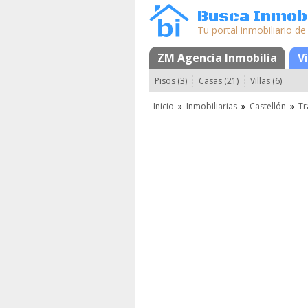
Busca Inmobi
Tu portal inmobiliario de
ZM Agencia Inmobilia
Mapa
Favorit
V
Pisos (3)
Casas (21)
Villas (6)
Inicio
»
Inmobiliarias
»
Castellón
»
Tr