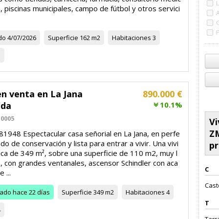
, piscinas municipales, campo de fútbol y otros servici
do
4/07/2026
Superficie
162 m2
Habitaciones
3
1
en venta en La Jana
890.000 €
ada
10.1%
0005
Vi
ZM
1948 Espectacular casa señorial en La Jana, en perfe
do de conservación y lista para entrar a vivir. Una vivi
pr
ica de 349 m², sobre una superficie de 110 m2, muy l
, con grandes ventanales, ascensor Schindler con aca
C
 ...
Caste
zado
hace 22 días
Superficie
349 m2
Habitaciones
4
T
4