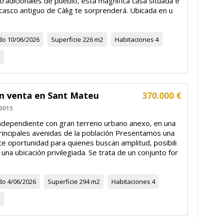
tradicionales de pueblo, esta magnífica casa situada e
casco antiguo de Càlig te sorprenderá. Ubicada en u
do
10/06/2026
Superficie
226 m2
Habitaciones
4
2
en venta en Sant Mateu
370.000 €
0015
independiente con gran terreno urbano anexo, en una
principales avenidas de la población Presentamos una
e oportunidad para quienes buscan amplitud, posibili
una ubicación privilegiada. Se trata de un conjunto for
do
4/06/2026
Superficie
294 m2
Habitaciones
4
2