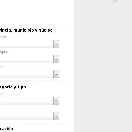
incia, municipio y núcleo
ncia:
incia:
ipio:
cipio:
eo:
eo:
egoría y tipo
oría:
goría:
ración