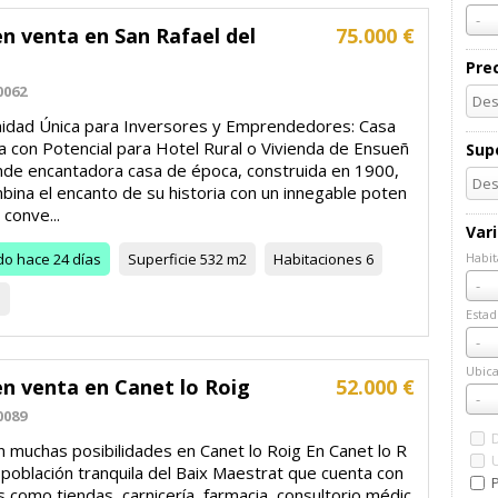
-
n venta en San Rafael del
75.000 €
Pre
0062
idad Única para Inversores y Emprendedores: Casa
a con Potencial para Hotel Rural o Vivienda de Ensueñ
Supe
nde encantadora casa de época, construida en 1900,
bina el encanto de su historia con un innegable poten
 conve...
Var
do
hace 24 días
Superficie
532 m2
Habitaciones
6
Habit
Habi
-
1
Estad
Esta
-
Ubica
en venta en Canet lo Roig
52.000 €
Ubic
-
0089
n muchas posibilidades en Canet lo Roig En Canet lo R
 población tranquila del Baix Maestrat que cuenta con
P
s como tiendas, carnicería, farmacia, consultorio médic