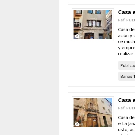
Casa 
Ref.
PUE
Casa de
ación y 
40
ce much
y empre
realizar 
Publica
Baños
Casa 
Ref.
PUE
Casa de
e La Jan
30
usto, a