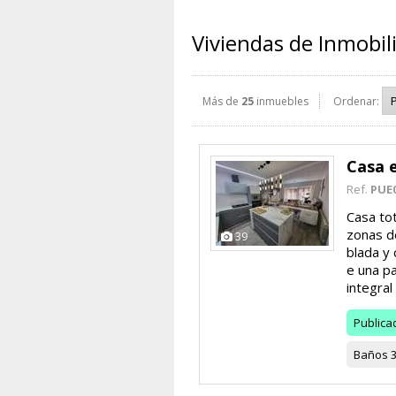
Viviendas de Inmobil
Más de
25
inmuebles
Ordenar:
Casa 
Ref.
PUE
Casa to
zonas d
39
blada y
e una pa
integral 
Publica
Baños