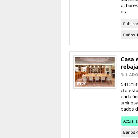
o, bares
os...
Publica
Baños
Casa 
rebaj
Ref.
ADO
20
5412138
cto esta
enda ún
uminosa
bados de
Actuali
Baños