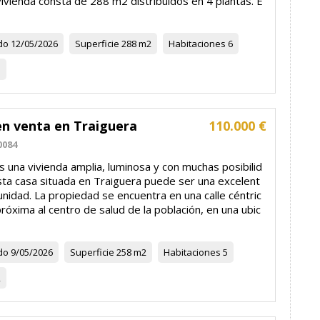
vivienda consta de 288 m2 distribuidos en 4 plantas. E
do
12/05/2026
Superficie
288 m2
Habitaciones
6
1
en venta en Traiguera
110.000 €
0084
s una vivienda amplia, luminosa y con muchas posibilid
sta casa situada en Traiguera puede ser una excelent
nidad. La propiedad se encuentra en una calle céntric
róxima al centro de salud de la población, en una ubic
do
9/05/2026
Superficie
258 m2
Habitaciones
5
2