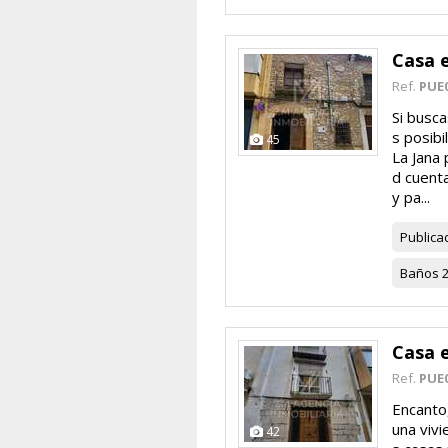
Casa 
Ref.
PUE
Si busca
s posibi
45
La Jana
d cuenta
y pa...
Publica
Baños
Casa e
Ref.
PUE
Encanto,
una vivi
42