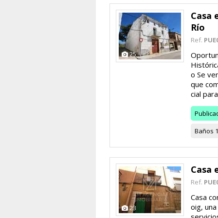
Casa e
Río
Ref.
PUE
25
Oportun
Históric
o Se ve
que com
cial para
Publica
Baños
Casa 
Ref.
PUE
Casa co
oig, una
23
servicio