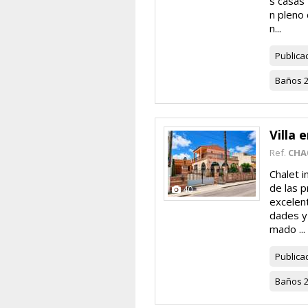
s casas 
n pleno 
n...
Publica
Baños
Villa 
Ref.
CHA
Chalet 
de las 
40
excelent
dades y 
mado ...
Publica
Baños