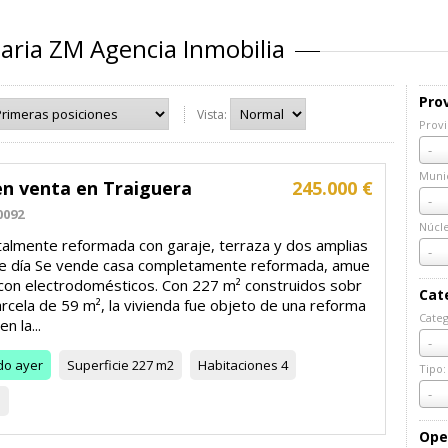
iaria ZM Agencia Inmobilia
Prov
Vista:
Provi
Prov
-
Munic
en venta en Traiguera
245.000 €
Muni
-
0092
Núcl
talmente reformada con garaje, terraza y dos amplias
Núcl
-
e día Se vende casa completamente reformada, amue
 con electrodomésticos. Con 227 m² construidos sobr
Cat
rcela de 59 m², la vivienda fue objeto de una reforma
Categ
en la...
Cate
-
do
ayer
Superficie
227 m2
Habitaciones
4
Tipo:
Tipo:
-
3
Ope