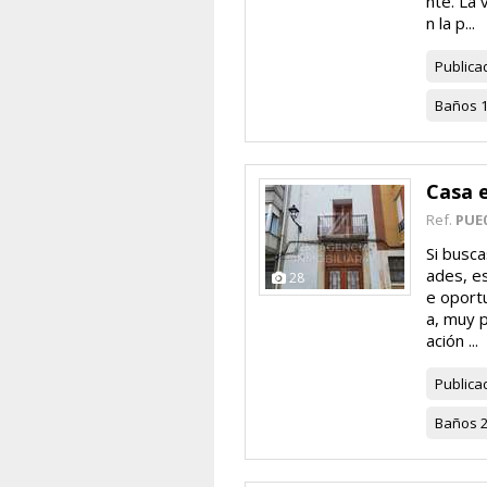
nte. La 
n la p...
Publica
Baños
Casa 
Ref.
PUE
Si busca
ades, e
28
e oportu
a, muy p
ación ...
Publica
Baños