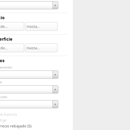
cio
rficie
ios
aciones:
taciones:
o:
do:
ción:
ación:
De bancos
Urge
recio rebajado (5)