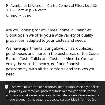
Avenida de la Asuncion, Centro Comercial Filton, local 32 -
03186 Torrevieja - Alicante
865 75 27 65
Are you looking for your ideal home in Spain? At
Global Spain we offer you a wide variety of quality
properties, adapted to your tastes and needs.
We have apartments, bungalows, villas, duplexes,
penthouses and more, in the best areas of the Costa
Blanca, Costa Calida and Costa de Almeria. You can
enjoy the sun, the beach, golf and Spanish
gastronomy, with all the comforts and services you
need.
We have a professional and multilingual team, who
×
will advise you and accompany you throughout the
Esta web utiliza cookies técnicas, de personalización y análisis,
propias y de terceros, para facilitarle la navegación de forma
whole process of buying or renting. Don't hesitate
anónima y analizar estadísticas del uso de la web. Consideramos
any longer and contact us today.
que si continúa navegando, acepta su uso.
Más información
.