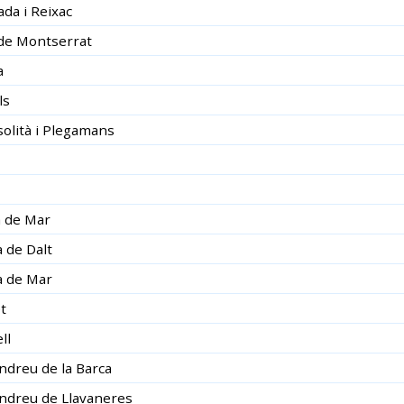
da i Reixac
de Montserrat
a
ls
solità i Plegamans
 de Mar
 de Dalt
à de Mar
t
ll
ndreu de la Barca
ndreu de Llavaneres