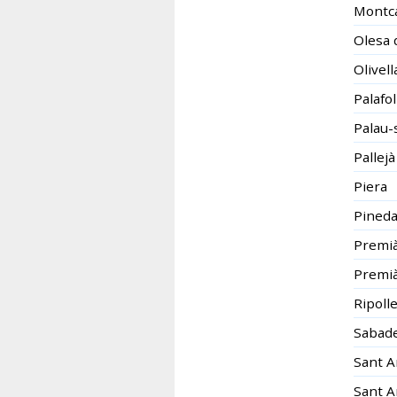
Montca
Olesa 
Olivell
Palafol
Palau-
Pallejà
Piera
Pineda
Premià
Premi
Ripolle
Sabade
Sant A
Sant A