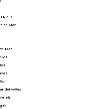
s
i Riells
a de Mar
de Mar
lles
les
ades
deu
ar del Vallès
ldefels
galí