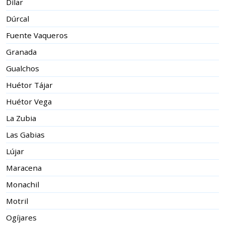
Dílar
Dúrcal
Fuente Vaqueros
Granada
Gualchos
Huétor Tájar
Huétor Vega
La Zubia
Las Gabias
Lújar
Maracena
Monachil
Motril
Ogíjares