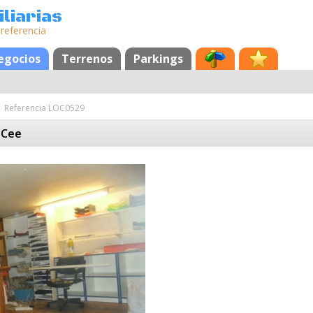
liarias
 referencia
egocios
Terrenos
Parkings
Referencia LOC0529
 Cee