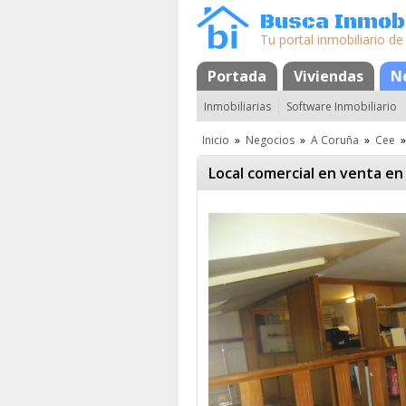
Busca Inmobi
Tu portal inmobiliario de
Portada
Mapa
Favoritos
Viviendas
N
Inmobiliarias
Software Inmobiliario
Inicio
»
Negocios
»
A Coruña
»
Cee
»
Local comercial en venta en