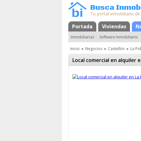
Busca Inmobi
Tu portal inmobiliario de
Portada
Mapa
Favoritos
Viviendas
N
Inmobiliarias
Software Inmobiliario
Inicio
»
Negocios
»
Castellón
»
La Po
Local comercial en alquiler 