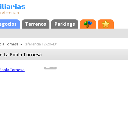
liarias
 referencia
egocios
Terrenos
Parkings
bla Tornesa
»
Referencia 12-20-431
en La Pobla Tornesa
12