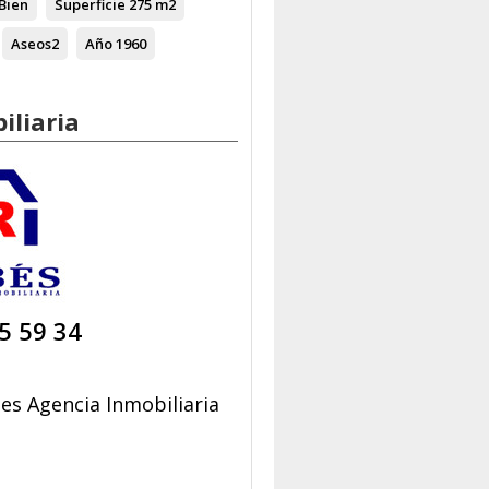
Bien
Superficie
275 m2
Aseos
2
Año
1960
iliaria
5 59 34
es Agencia Inmobiliaria