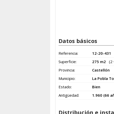
Datos básicos
Referencia:
12-20-431
Superficie:
275 m2
(2
Provincia:
Castellón
Municipio:
La Pobla T
Estado:
Bien
Antigüedad:
1.960 (66 a
Distribución e inst