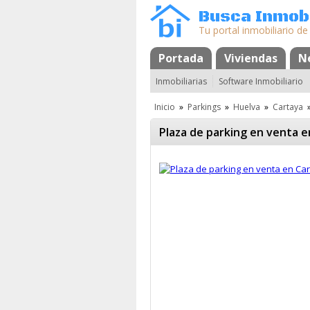
Busca Inmobi
Tu portal inmobiliario de
Portada
Mapa
Favoritos
Viviendas
N
Inmobiliarias
Software Inmobiliario
Inicio
»
Parkings
»
Huelva
»
Cartaya
Plaza de parking en venta e