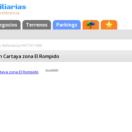
liarias
 referencia
egocios
Terrenos
Parkings
»
Referencia HV17311095
n Cartaya zona El Rompido
10