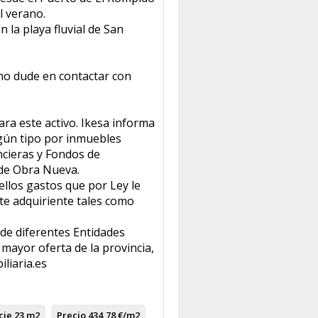
l verano.
 la playa fluvial de San
no dude en contactar con
a este activo. Ikesa informa
gún tipo por inmuebles
ncieras y Fondos de
 de Obra Nueva.
uellos gastos que por Ley le
te adquiriente tales como
de diferentes Entidades
mayor oferta de la provincia,
iliaria.es
cie
23 m2
Precio
434,78 €/m2