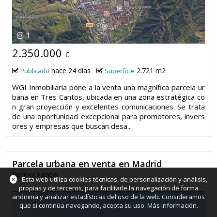
1
2.350.000
€
hace 24 días
2.721 m2
Publicado
Superficie
WGI Inmobiliaria pone a la venta una magnífica parcela ur
bana en Tres Cantos, ubicada en una zona estratégica co
n gran proyección y excelentes comunicaciones. Se trata
de una oportunidad excepcional para promotores, invers
ores y empresas que buscan desa...
Parcela urbana en venta en Madrid
Remax Jumbo
×
Esta web utiliza cookies técnicas, de personalización y análisis,
propias y de terceros, para facilitarle la navegación de forma
anónima y analizar estadísticas del uso de la web. Consideramos
que si continúa navegando, acepta su uso.
Más información
.