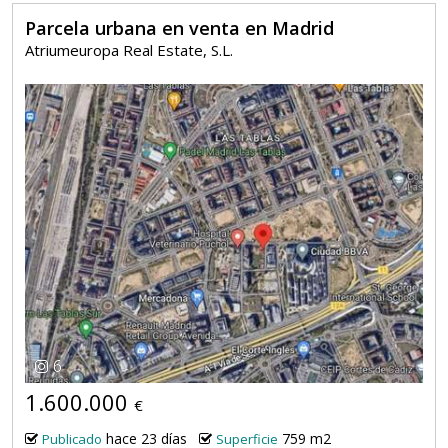
Parcela urbana en venta en Madrid
Atriumeuropa Real Estate, S.L.
6
1.600.000
€
hace 23 días
759 m2
Publicado
Superficie