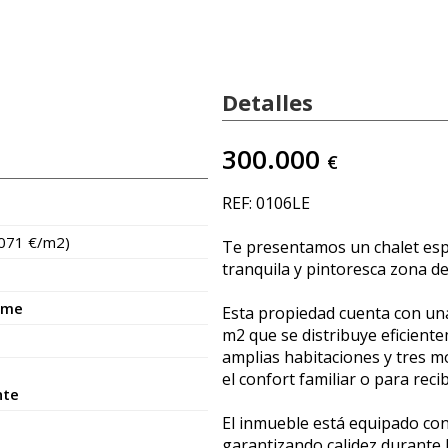
Detalles
300.000
€
REF: 0106LE
.071 €/m2)
Te presentamos un chalet esp
tranquila y pintoresca zona d
ame
Esta propiedad cuenta con un
m2 que se distribuye eficient
amplias habitaciones y tres m
el confort familiar o para recibi
nte
El inmueble está equipado con 
garantizando calidez durante 