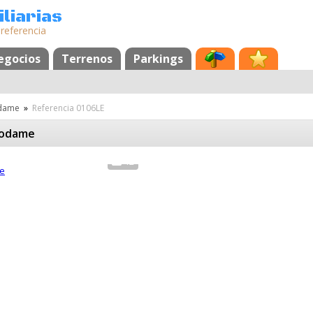
liarias
 referencia
egocios
Terrenos
Parkings
dame
»
Referencia 0106LE
podame
12