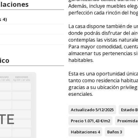
alaciones
Además, incluye muebles eleg
perfección cada rincón del hog
s 4)
La casa dispone también de u
donde podrás disfrutar del aire
contemplas las vistas natural
Para mayor comodidad, cuenta
almacenar tus pertenencias si
ico
habitables.
Esta es una oportunidad única
tanto como residencia habitua
gracias a su ubicación privileg
esenciales.
Actualizado
5/12/2025
Estado
B
Precio
1.071,43 €/m2
Proximida
Habitaciones
4
Baños
3