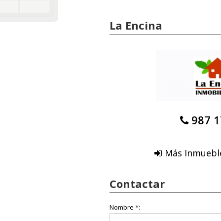
La Encina
987 1
Más Inmueble
Contactar
Nombre *: