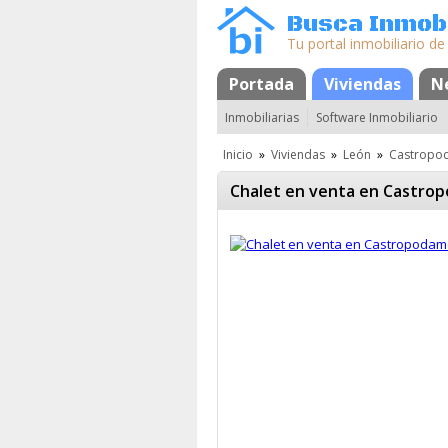
Busca Inmobi
Tu portal inmobiliario de
Portada
Mapa
Favoritos
Viviendas
N
Inmobiliarias
Software Inmobiliario
Inicio
»
Viviendas
»
León
»
Castropo
Chalet en venta en Castro