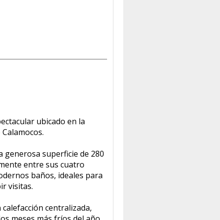
ectacular ubicado en la
e Calamocos.
a generosa superficie de 280
emente entre sus cuatro
odernos baños, ideales para
r visitas.
calefacción centralizada,
los meses más fríos del año.