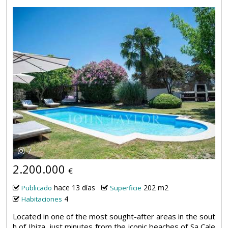
7
2.200.000
€
hace 13 días
202 m2
Publicado
Superficie
4
Habitaciones
Located in one of the most sought-after areas in the sout
h of Ibiza, just minutes from the iconic beaches of Sa Cale