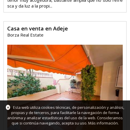
terior muy acogedora, bastante amplia que no solo refre
sca y da luz a la propi...
Casa en venta en Adeje
Borza Real Estate
×
Esta web utiliza cookies técnicas, de personalización y análisis,
propias y de terceros, para facilitarle la navegación de forma
anónima y analizar estadísticas del uso de la web. Consideramos
que si continúa navegando, acepta su uso.
Más información
.
12