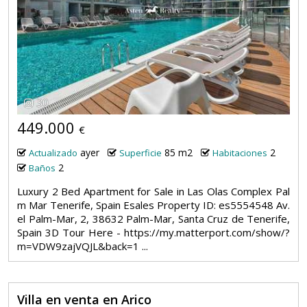
30
449.000
€
ayer
85 m2
2
Actualizado
Superficie
Habitaciones
2
Baños
Luxury 2 Bed Apartment for Sale in Las Olas Complex Pal
m Mar Tenerife, Spain Esales Property ID: es5554548 Av.
el Palm-Mar, 2, 38632 Palm-Mar, Santa Cruz de Tenerife,
Spain 3D Tour Here - https://my.matterport.com/show/?
m=VDW9zajVQJL&back=1 ...
Villa en venta en Arico