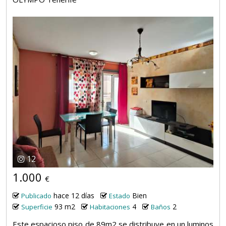
12
1.000
€
hace 12 días
Bien
Publicado
Estado
93 m2
4
2
Superficie
Habitaciones
Baños
Este espacioso piso de 89m2 se distribuye en un luminos