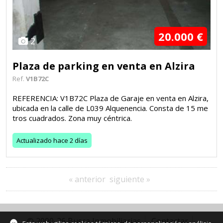
20.000 €
2
Plaza de parking en venta en Alzira
Ref.
V1B72C
REFERENCIA: V1B72C Plaza de Garaje en venta en Alzira,
ubicada en la calle de L039 Alquenencia. Consta de 15 me
tros cuadrados. Zona muy céntrica.
Actualizado
hace 2 días
« anterior
siguiente »
© 2000-26 Busca Inmobiliarias
Contactar