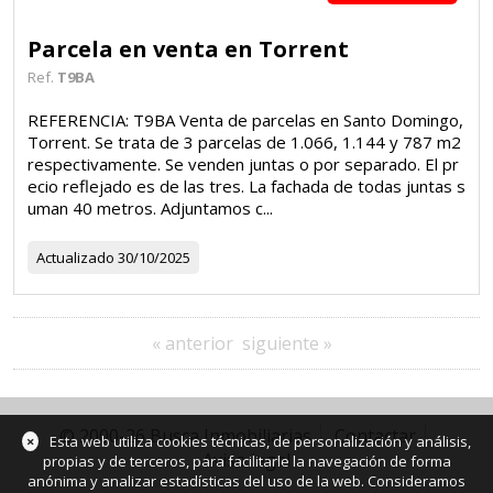
Parcela en venta en Torrent
Ref.
T9BA
REFERENCIA: T9BA Venta de parcelas en Santo Domingo,
Torrent. Se trata de 3 parcelas de 1.066, 1.144 y 787 m2
respectivamente. Se venden juntas o por separado. El pr
ecio reflejado es de las tres. La fachada de todas juntas s
uman 40 metros. Adjuntamos c...
Actualizado
30/10/2025
« anterior
siguiente »
© 2000-26 Busca Inmobiliarias
Contactar
×
Esta web utiliza cookies técnicas, de personalización y análisis,
Aviso legal
propias y de terceros, para facilitarle la navegación de forma
anónima y analizar estadísticas del uso de la web. Consideramos