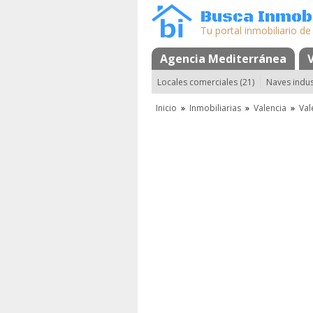
Busca Inmobi
Tu portal inmobiliario de
Agencia Mediterránea
Mapa
Favori
Locales comerciales (21)
Naves indust
Inicio
»
Inmobiliarias
»
Valencia
»
Val