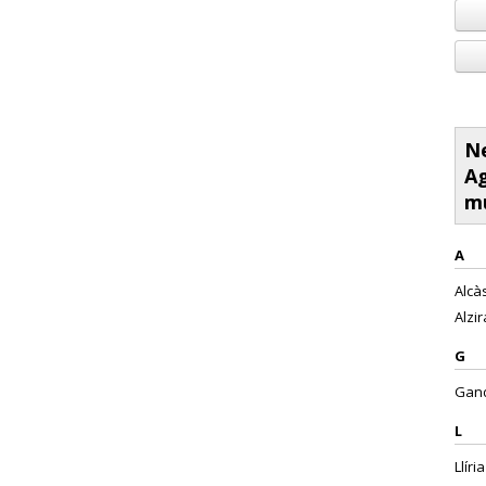
Ne
Ag
mu
A
Alcàs
Alzir
G
Gand
L
Llíria