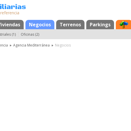
liarias
 referencia
tos
Viviendas
Negocios
Terrenos
Parkings
riales (1)
Oficinas (2)
encia
»
Agencia Mediterránea
»
Negocios