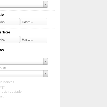
cio
rficie
ios
o:
do:
ción:
ación:
De bancos
Urge
Precio rebajado
Lujo