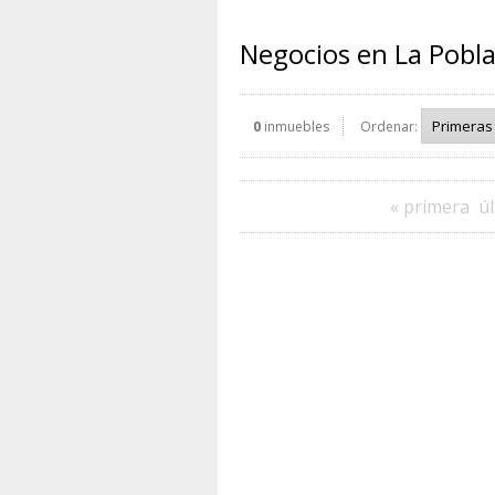
Negocios en La Pobla
0
inmuebles
Ordenar:
« primera
úl