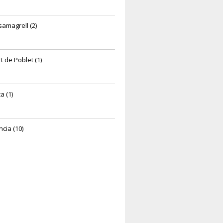
amagrell (2)
t de Poblet (1)
a (1)
ncia (10)