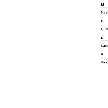
M
Mass
Q
Quar
S
Suec
V
Vale