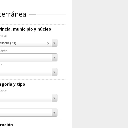
iterránea
incia, municipio y núcleo
ncia:
incia:
encia (21)
ipio:
cipio:
eo:
eo:
egoría y tipo
oría:
goría:
ración