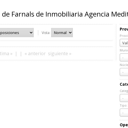
 de Farnals de Inmobiliaria Agencia Med
Prov
Vista:
Provi
Prov
Val
Munic
tima »
|
|
« anterior
siguiente »
Muni
-
Núcl
Núcl
-
Cat
Categ
Cate
-
Tipo:
Tipo:
-
Ope