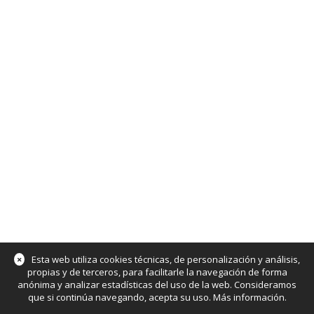
×
Esta web utiliza cookies técnicas, de personalización y análisis,
propias y de terceros, para facilitarle la navegación de forma
anónima y analizar estadísticas del uso de la web. Consideramos
que si continúa navegando, acepta su uso.
Más información
.