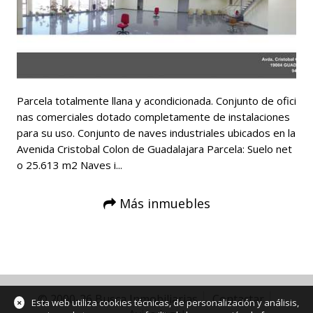
Parcela totalmente llana y acondicionada. Conjunto de ofici
nas comerciales dotado completamente de instalaciones
para su uso. Conjunto de naves industriales ubicados en la
Avenida Cristobal Colon de Guadalajara Parcela: Suelo net
o 25.613 m2 Naves i...
Más inmuebles
© 2000-26 Busca Inmobiliarias
Contactar
×
Esta web utiliza cookies técnicas, de personalización y análisis,