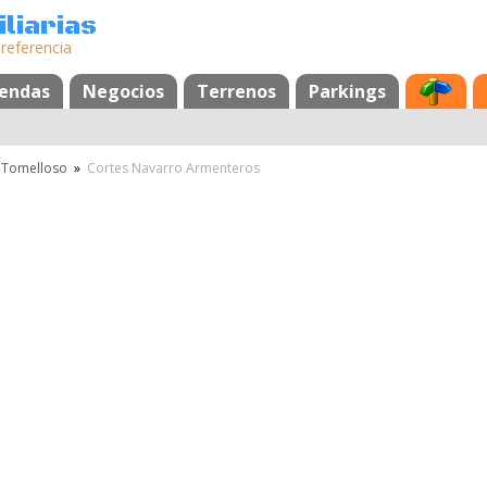
liarias
 referencia
s
iendas
Negocios
Terrenos
Parkings
Tomelloso
»
Cortes Navarro Armenteros