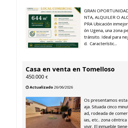
GRAN OPORTUNIDAD:
NTA, ALQUILER O A
PRA Ubicación inmejo
ón Ugena, una zona pe
tránsito. Ideal para 
d. ️ Característic...
Casa en venta en Tomelloso
450.000
€
Actualizado
26/06/2026
Os presentamos esta m
aja. Situada cinco minu
ad, rodeada de comer
ias, etc.. zona céntric
vivir. El inmueble tiene