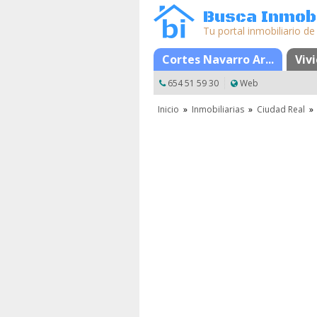
Busca Inmobi
Tu portal inmobiliario de
Cortes Navarro Ar...
Mapa
Favorito
Viv
654 51 59 30
Web
Inicio
»
Inmobiliarias
»
Ciudad Real
»