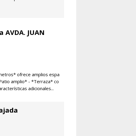
na AVDA. JUAN
metros* ofrece amplios espa
 *Patio amplio* - *Terraza* co
acterísticas adicionales...
ajada