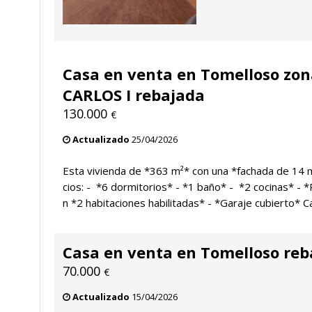
Casa en venta en Tomelloso zo
CARLOS I rebajada
130.000
€
Actualizado
25/04/2026
Esta vivienda de *363 m²* con una *fachada de 14 
cios: - ️ *6 dormitorios* - *1 baño* - ️ *2 cocinas* -
n *2 habitaciones habilitadas* - *Garaje cubierto* Car
Casa en venta en Tomelloso reb
70.000
€
Actualizado
15/04/2026