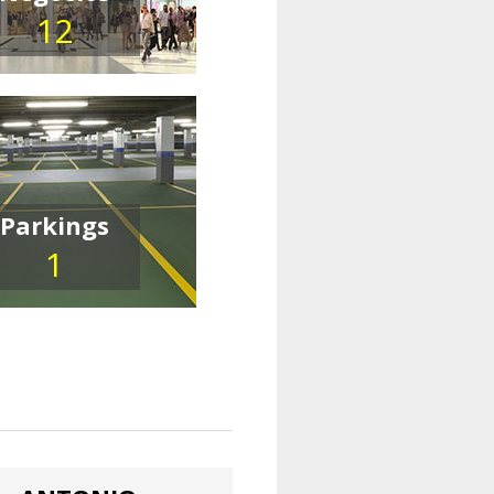
12
Parkings
1