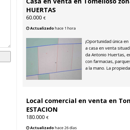
Casa en venta en Tomelloso z
HUERTAS
60.000
€
Actualizado
hace 1 hora
¡Oportunidad única e
a casa en venta situa
da Antonio Huertas, e
con farmacias, parques
a la mano. La propieda
Local comercial en venta en To
ESTACION
180.000
€
Actualizado
hace 26 días