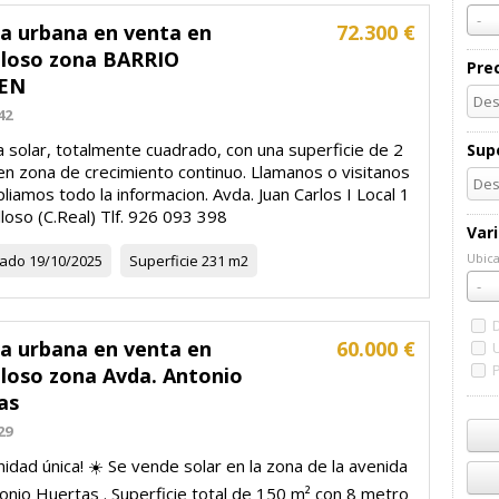
-
la urbana en venta en
72.300 €
loso zona BARRIO
Pre
EN
42
 solar, totalmente cuadrado, con una superficie de 2
Supe
en zona de crecimiento continuo. Llamanos o visitanos
liamos todo la informacion. Avda. Juan Carlos I Local 1
loso (C.Real) Tlf. 926 093 398
Var
Ubica
zado
19/10/2025
Superficie
231 m2
Ubic
-
la urbana en venta en
60.000 €
loso zona Avda. Antonio
as
29
idad única! ☀️ Se vende solar en la zona de la avenida
nio Huertas ️. Superficie total de 150 m² con 8 metro