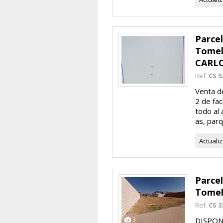
Parce
Tomel
CARLO
Ref.
CS 5
Venta d
2 de fa
todo al
as, parq
Actuali
Parce
Tomel
Ref.
CS 3
3
DISPON