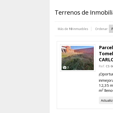
Terrenos de Inmobil
Más de
10
inmuebles
Ordenar:
Parce
Tomel
CARLO
Ref.
CS 6
3
¡Oportun
inmejora
12,35 m 
m² lleno
Actuali