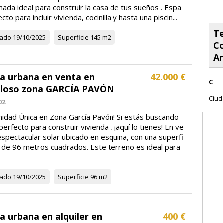
hada ideal para construir la casa de tus sueños . Espa
cto para incluir vivienda, cocinilla y hasta una piscin...
Te
zado
19/10/2025
Superficie
145 m2
C
Ar
la urbana en venta en
42.000 €
C
loso zona GARCÍA PAVÓN
Ciud
02
nidad Única en Zona García Pavón! Si estás buscando
 perfecto para construir vivienda , ¡aquí lo tienes! En ve
espectacular solar ubicado en esquina, con una superfi
l de 96 metros cuadrados. Este terreno es ideal para
zado
19/10/2025
Superficie
96 m2
a urbana en alquiler en
400 €