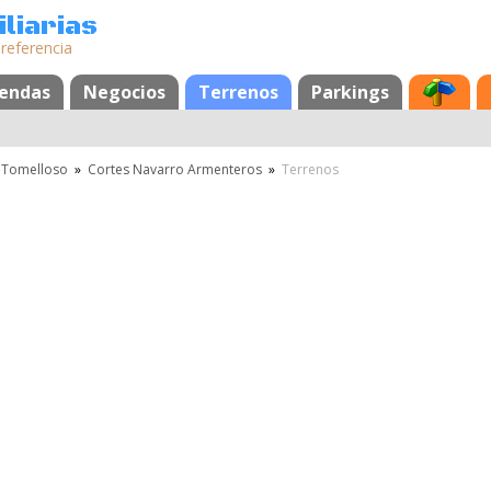
liarias
 referencia
s
iendas
Negocios
Terrenos
Parkings
Tomelloso
»
Cortes Navarro Armenteros
»
Terrenos