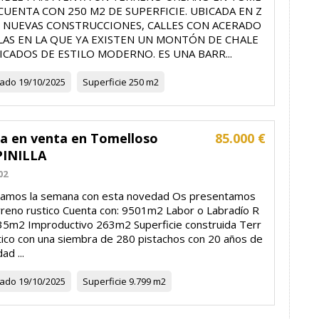
CUENTA CON 250 M2 DE SUPERFICIE. UBICADA EN Z
 NUEVAS CONSTRUCCIONES, CALLES CON ACERADO
LAS EN LA QUE YA EXISTEN UN MONTÓN DE CHALE
FICADOS DE ESTILO MODERNO. ES UNA BARR...
zado
19/10/2025
Superficie
250 m2
la en venta en Tomelloso
85.000 €
PINILLA
02
mos la semana con esta novedad Os presentamos
rreno rustico Cuenta con: 9501m2 Labor o Labradío R
35m2 Improductivo 263m2 Superficie construida Terr
tico con una siembra de 280 pistachos con 20 años de
ad ...
zado
19/10/2025
Superficie
9.799 m2