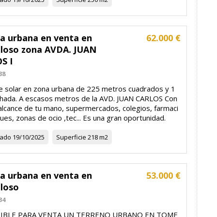
la urbana en venta en
62.000 €
loso zona AVDA. JUAN
S I
38
e solar en zona urbana de 225 metros cuadrados y 1
chada. A escasos metros de la AVD. JUAN CARLOS Con
 alcance de tu mano, supermercados, colegios, farmaci
ues, zonas de ocio ,tec... Es una gran oportunidad.
zado
19/10/2025
Superficie
218 m2
la urbana en venta en
53.000 €
loso
34
IBLE PARA VENTA UN TERRENO URBANO EN TOME