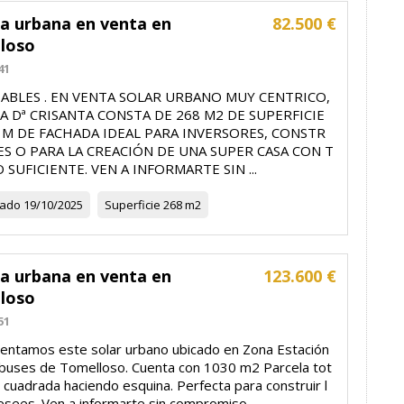
la urbana en venta en
82.500 €
loso
41
ABLES . EN VENTA SOLAR URBANO MUY CENTRICO,
A Dª CRISANTA CONSTA DE 268 M2 DE SUPERFICIE
 M DE FACHADA IDEAL PARA INVERSORES, CONSTR
S O PARA LA CREACIÓN DE UNA SUPER CASA CON T
SUFICIENTE. VEN A INFORMARTE SIN ...
zado
19/10/2025
Superficie
268 m2
la urbana en venta en
123.600 €
loso
51
entamos este solar urbano ubicado en Zona Estación
buses de Tomelloso. Cuenta con 1030 m2 Parcela tot
cuadrada haciendo esquina. Perfecta para construir l
esees. Ven a informarte sin compromiso.