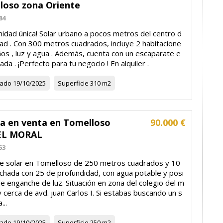
loso zona Oriente
84
nidad única! Solar urbano a pocos metros del centro d
dad ️. Con 300 metros cuadrados, incluye 2 habitacione
años , luz y agua . Además, cuenta con un escaparate e
rada . ¡Perfecto para tu negocio ! En alquiler .
zado
19/10/2025
Superficie
310 m2
la en venta en Tomelloso
90.000 €
EL MORAL
53
e solar en Tomelloso de 250 metros cuadrados y 10
achada con 25 de profundidad, con agua potable y posi
de enganche de luz. Situación en zona del colegio del m
 cerca de avd. juan Carlos I. Si estabas buscando un s
...
zado
19/10/2025
Superficie
250 m2