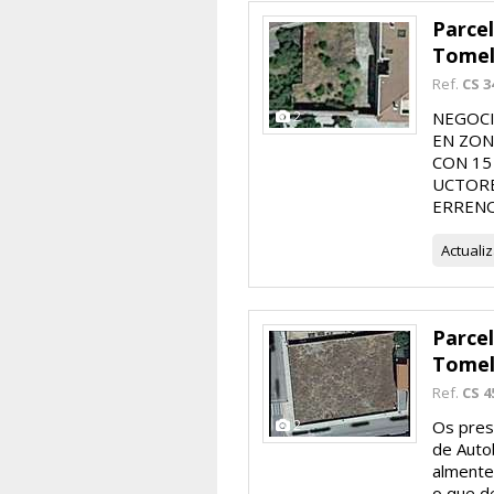
Parce
Tomel
Ref.
CS 3
2
NEGOCI
EN ZON
CON 15
UCTORE
ERRENO 
Actuali
Parce
Tomel
Ref.
CS 4
2
Os pres
de Auto
almente 
o que d