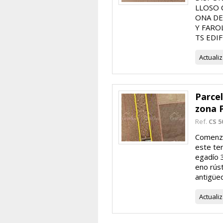
LLOSO 
ONA DE
Y FARO
TS EDI
Actuali
Parce
zona 
Ref.
CS 5
Comenza
este te
egadío 
eno rús
antigüed
Actuali