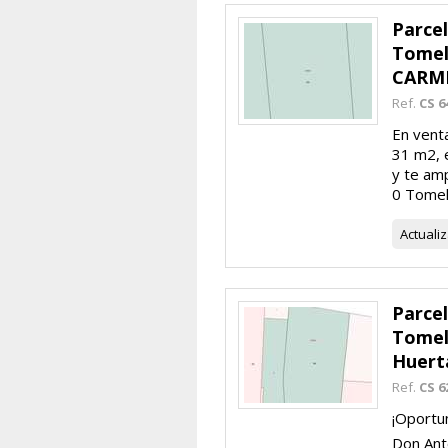
Parce
Tomel
CARM
Ref.
CS 6
En venta
31 m2, 
y te amp
0 Tomel
Actuali
Parce
Tomel
Huert
Ref.
CS 6
¡Oportun
Don Anto