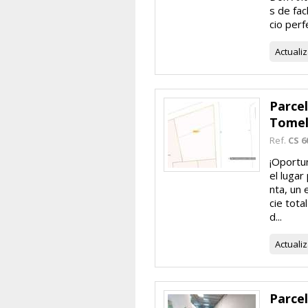
s de fac
cio perfe
Actuali
Parce
Tomel
Ref.
CS 6
¡Oportu
el lugar
nta, un 
cie tota
d...
Actuali
Parcel