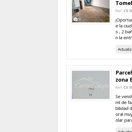
Tomel
Ref.
CS 5
9
¡Oportu
e la ciu
s ️, 2 b
n la ent
Actuali
Parce
zona 
Ref.
CS 5
Se vend
ml de f
bilidad 
oral muy
olar para
Actuali