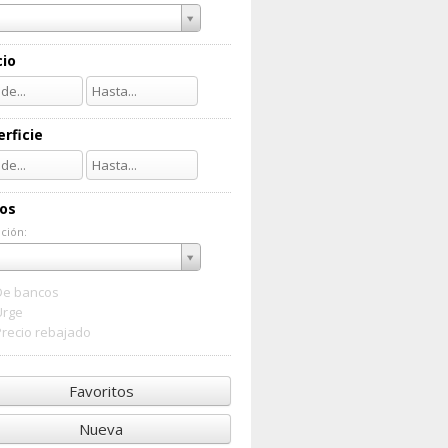
cio
rficie
ios
ción:
ación:
De bancos
Urge
Precio rebajado
Favoritos
Nueva