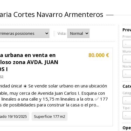
iaria Cortes Navarro Armenteros
Prov
Vista:
Provi
Prov
-
Munic
la urbana en venta en
80.000 €
Muni
-
loso zona AVDA. JUAN
Núcl
S I
Núcl
-
62
idad única! ☀️ Se vende solar urbano en una ubicación
Cat
ble, muy cerca de Avenida Juan Carlos I. Esquina con
Categ
lineales a una calle y 15,75 m lineales a la otra. ✅ 177
Cate
-
s de posibilidades para construir la casa o el pro...
Tipo:
Tipo:
-
zado
19/10/2025
Superficie
177 m2
Ope