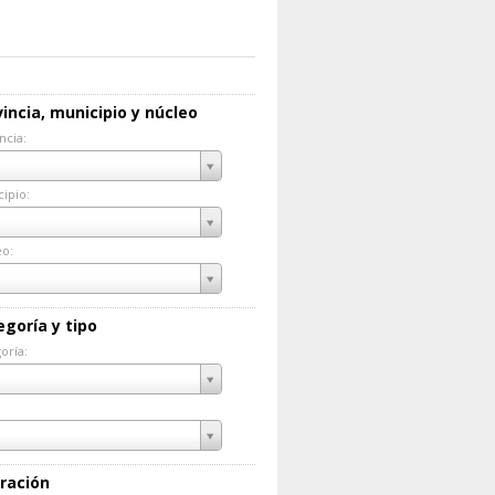
incia, municipio y núcleo
ncia:
incia:
ipio:
cipio:
eo:
eo:
egoría y tipo
oría:
goría:
ración