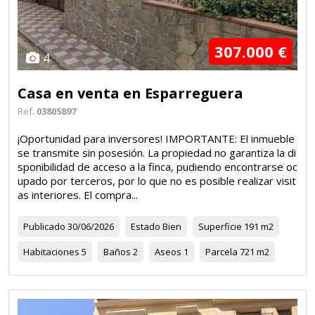
307.000 €
4
Casa en venta en Esparreguera
Ref.
03805897
¡Oportunidad para inversores! IMPORTANTE: El inmueble
se transmite sin posesión. La propiedad no garantiza la di
sponibilidad de acceso a la finca, pudiendo encontrarse oc
upado por terceros, por lo que no es posible realizar visit
as interiores. El compra...
Publicado
30/06/2026
Estado
Bien
Superficie
191 m2
Habitaciones
5
Baños
2
Aseos
1
Parcela
721 m2