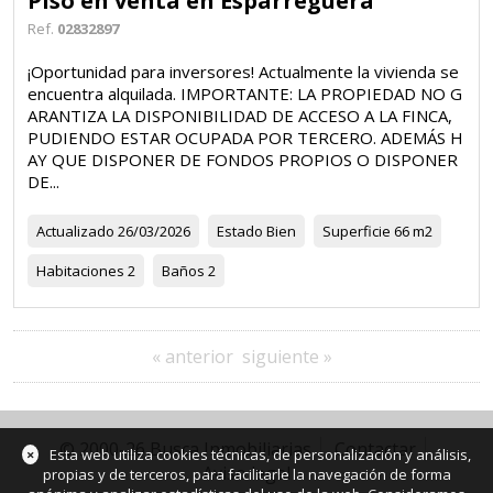
Piso en venta en Esparreguera
Ref.
02832897
¡Oportunidad para inversores! Actualmente la vivienda se
encuentra alquilada. IMPORTANTE: LA PROPIEDAD NO G
ARANTIZA LA DISPONIBILIDAD DE ACCESO A LA FINCA,
PUDIENDO ESTAR OCUPADA POR TERCERO. ADEMÁS H
AY QUE DISPONER DE FONDOS PROPIOS O DISPONER
DE...
Actualizado
26/03/2026
Estado
Bien
Superficie
66 m2
Habitaciones
2
Baños
2
« anterior
siguiente »
© 2000-26 Busca Inmobiliarias
Contactar
×
Esta web utiliza cookies técnicas, de personalización y análisis,
Aviso legal
propias y de terceros, para facilitarle la navegación de forma