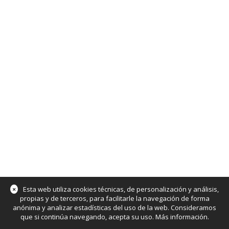
×
Esta web utiliza cookies técnicas, de personalización y análisis,
propias y de terceros, para facilitarle la navegación de forma
anónima y analizar estadísticas del uso de la web. Consideramos
que si continúa navegando, acepta su uso.
Más información
.