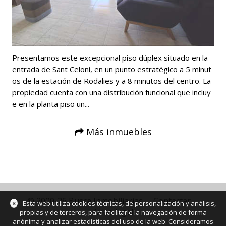
Presentamos este excepcional piso dúplex situado en la
entrada de Sant Celoni, en un punto estratégico a 5 minut
os de la estación de Rodalies y a 8 minutos del centro. La
propiedad cuenta con una distribución funcional que incluy
e en la planta piso un...
Más inmuebles
© 2000-26 Busca Inmobiliarias
Contactar
×
Esta web utiliza cookies técnicas, de personalización y análisis,
Aviso legal
propias y de terceros, para facilitarle la navegación de forma
anónima y analizar estadísticas del uso de la web. Consideramos