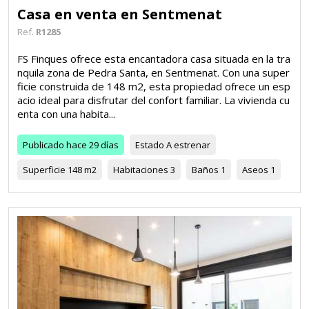
Casa en venta en Sentmenat
Ref.
R1285
FS Finques ofrece esta encantadora casa situada en la tra
nquila zona de Pedra Santa, en Sentmenat. Con una super
ficie construida de 148 m2, esta propiedad ofrece un esp
acio ideal para disfrutar del confort familiar. La vivienda cu
enta con una habita...
Publicado
hace 29 días
Estado
A estrenar
Superficie
148 m2
Habitaciones
3
Baños
1
Aseos
1