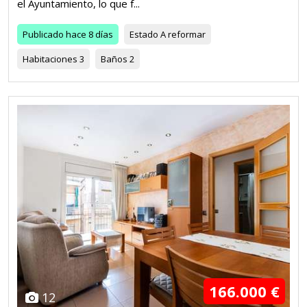
el Ayuntamiento, lo que f...
Publicado
hace 8 días
Estado
A reformar
Habitaciones
3
Baños
2
166.000 €
12