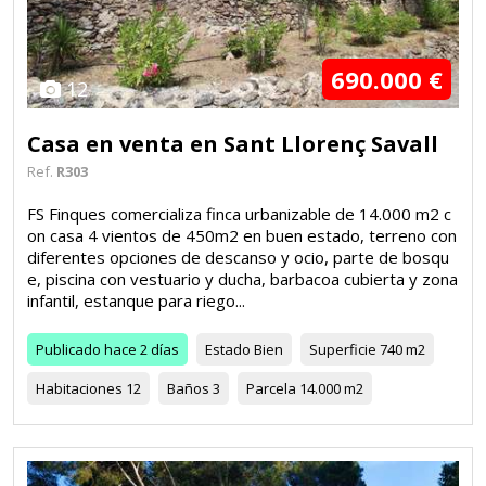
690.000 €
12
Casa en venta en Sant Llorenç Savall
Ref.
R303
FS Finques comercializa finca urbanizable de 14.000 m2 c
on casa 4 vientos de 450m2 en buen estado, terreno con
diferentes opciones de descanso y ocio, parte de bosqu
e, piscina con vestuario y ducha, barbacoa cubierta y zona
infantil, estanque para riego...
Publicado
hace 2 días
Estado
Bien
Superficie
740 m2
Habitaciones
12
Baños
3
Parcela
14.000 m2