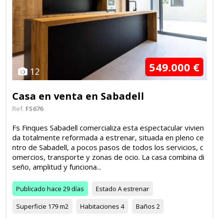
549.000 €
12
Casa en venta en Sabadell
Ref.
FS676
Fs Finques Sabadell comercializa esta espectacular vivien
da totalmente reformada a estrenar, situada en pleno ce
ntro de Sabadell, a pocos pasos de todos los servicios, c
omercios, transporte y zonas de ocio. La casa combina di
seño, amplitud y funciona...
Publicado
hace 29 días
Estado
A estrenar
Superficie
179 m2
Habitaciones
4
Baños
2