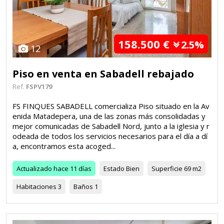
158.500 €
2.5%
12
Piso en venta en Sabadell rebajado
Ref.
FSPV179
FS FINQUES SABADELL comercializa Piso situado en la Av
enida Matadepera, una de las zonas más consolidadas y
mejor comunicadas de Sabadell Nord, junto a la iglesia y r
odeada de todos los servicios necesarios para el día a dí
a, encontramos esta acoged...
Actualizado
hace 11 días
Estado
Bien
Superficie
69 m2
Habitaciones
3
Baños
1