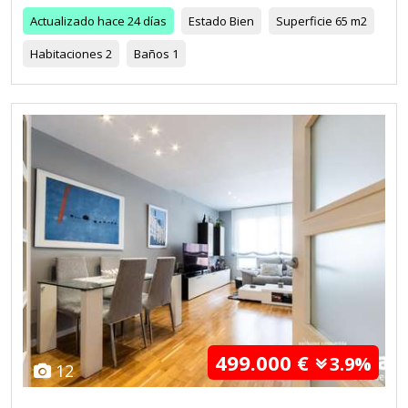
Actualizado
hace 24 días
Estado
Bien
Superficie
65 m2
Habitaciones
2
Baños
1
499.000 €
3.9%
12