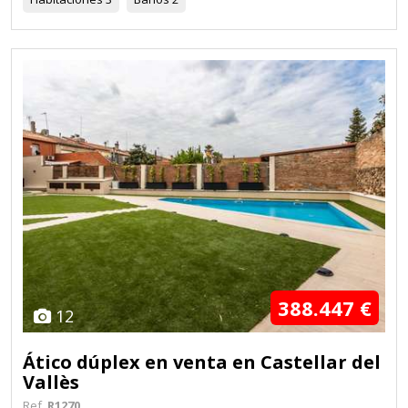
388.447 €
12
Ático dúplex en venta en Castellar del
Vallès
Ref.
R1270