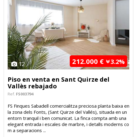
212.000 €
3.2%
12
Piso en venta en Sant Quirze del
Vallès rebajado
Ref.
FS003794
FS Finques Sabadell comercialitza preciosa planta baixa en
la zona dels Fonts, (Sant Quirze del Vallés), situada en un
entorn tranquil i ben comunicat. La finca compta amb una
elegant entrada i escales de marbre, i detalls moderns co
m a separacions ...