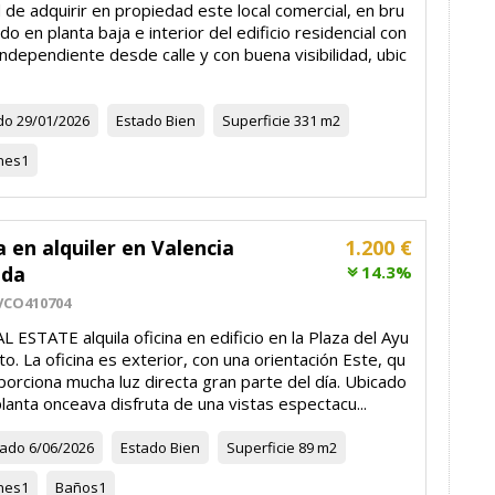
 de adquirir en propiedad este local comercial, en bru
ado en planta baja e interior del edificio residencial con
ndependiente desde calle y con buena visibilidad, ubic
do
29/01/2026
Estado
Bien
Superficie
331 m2
nes
1
a en alquiler en Valencia
1.200 €
ada
14.3%
VCO410704
 ESTATE alquila oficina en edificio en la Plaza del Ayu
o. La oficina es exterior, con una orientación Este, qu
porciona mucha luz directa gran parte del día. Ubicado
lanta onceava disfruta de una vistas espectacu...
zado
6/06/2026
Estado
Bien
Superficie
89 m2
nes
1
Baños
1