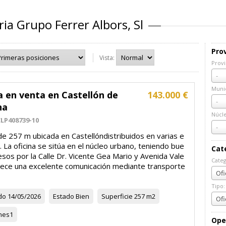
ria Grupo Ferrer Albors, Sl
Prov
Vista:
Provi
Prov
-
Munic
a en venta en Castellón de
143.000 €
Muni
-
na
Núcl
LP408739-10
Núcl
-
de 257 m ubicada en Castellóndistribuidos en varias e
. La oficina se sitúa en el núcleo urbano, teniendo bue
Cat
sos por la Calle Dr. Vicente Gea Mario y Avenida Vale
Categ
frece una excelente comunicación mediante transporte
Cate
Ofi
Tipo:
do
14/05/2026
Estado
Bien
Superficie
257 m2
Tipo:
Ofi
nes
1
Ope