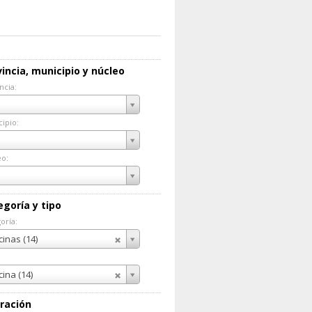
incia, municipio y núcleo
ncia:
incia:
ipio:
cipio:
eo:
eo:
egoría y tipo
oría:
goría:
cinas (14)
cina (14)
ración