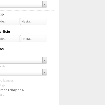
cio
rficie
ios
o:
do:
ción:
ación:
De bancos
Urge
recio rebajado (2)
Lujo