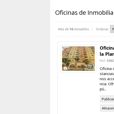
Oficinas de Inmobilia
Más de
10
inmuebles
Ordenar:
Oficin
la Pla
Ref.
S00C
6
Oficina 
stancias
nos acce
ncia. O
pú...
Publica
Almace