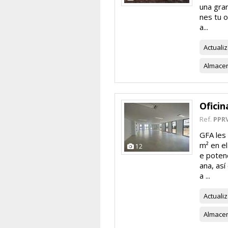
una gran
nes tu o
a...
Actuali
Almace
Oficin
Ref.
PPR
GFA les 
m² en el
12
e potenc
ana, así
a ...
Actuali
Almace