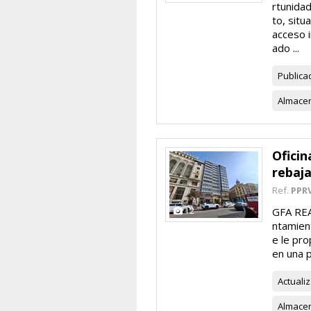
rtunidad
to, situ
acceso i
ado ...
Publica
Almace
Oficin
rebaj
Ref.
PPR
12
GFA REAL
ntamient
e le pro
en una p
Actuali
Almace