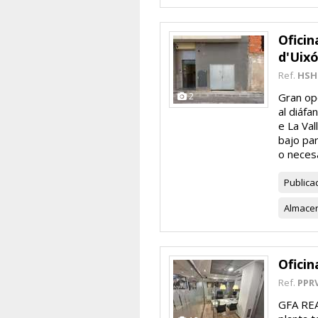
Oficin
d'Uix
Ref.
HSH
2
Gran op
al diáfa
e La Val
bajo pa
o necesa
Publica
Almace
Oficin
Ref.
PPR
GFA REA