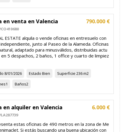
a en venta en Valencia
790.000 €
VCO410680
L ESTATE alquila o vende oficinas en entresuelo con
independiente, junto al Paseo de la Alameda. Oficinas
natural, adaptado para minusválidos, distribuidas actu
en 5 despachos, 2 baños, 1 office y cuarto de limpiez
do
8/01/2026
Estado
Bien
Superficie
236 m2
nes
1
Baños
2
a en alquiler en Valencia
6.000 €
VLA287739
esenta estas oficinas de 490 metros en la zona de Me
enimaclet. Si estás buscando una buena ubicación con