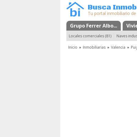
Busca Inmobi
Tu portal inmobiliario de
Grupo Ferrer Albo...
Mapa
Favoritos
Vivi
Locales comerciales (81)
Naves indust
Inicio
»
Inmobiliarias
»
Valencia
»
Pui