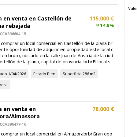
Vale
a en venta en Castellón de
115.000 €
na rebajada
14.8%
CCA396604-15
comprar un local comercial en Castellón de la plana br
nte oportunidad de adquirir en propiedad este local c
 en bruto, ubicado en la calle Juan de Austria de la ciud
stellón de la plana, capital de provincia. brbrEl local s...
zado
1/04/2026
Estado
Bien
Superficie
286 m2
nes
1
a en venta en
78.000 €
ora/Almassora
CCA396477-16
 comprar un local comercial en AlmazorabrbrGran opo