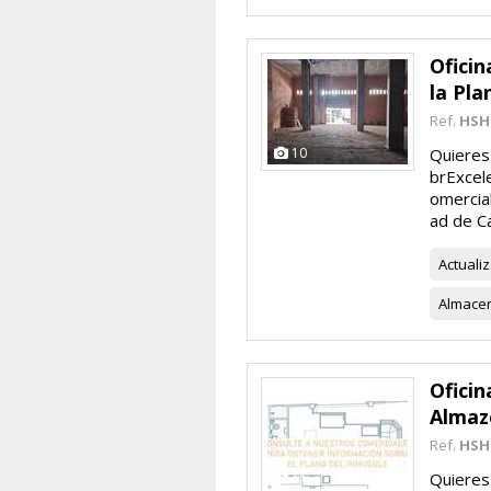
Oficin
la Pla
Ref.
HSH
10
Quieres 
brExcele
omercial
ad de Ca
Actuali
Almace
Oficin
Almaz
Ref.
HSH
11
Quieres