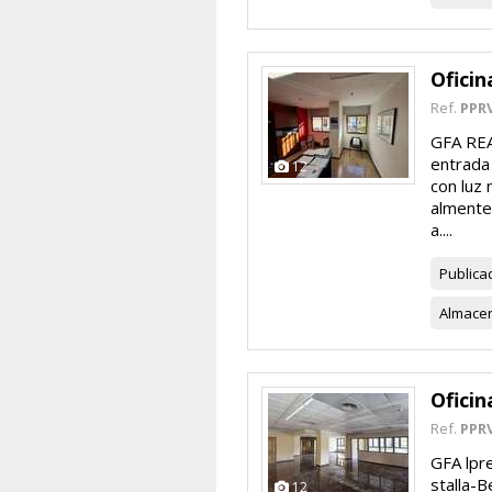
Oficin
Ref.
PPR
GFA REA
entrada 
12
con luz 
almente 
a....
Publica
Almace
Oficin
Ref.
PPR
GFA lpr
stalla-B
12