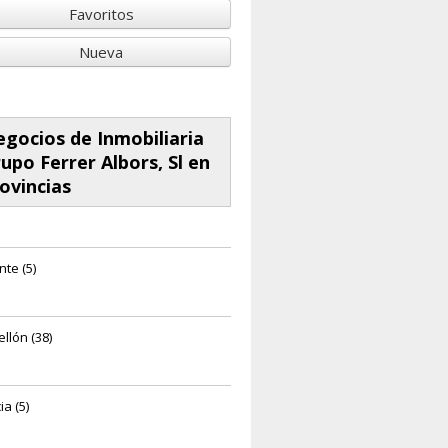
Favoritos
Nueva
gocios de Inmobiliaria
upo Ferrer Albors, Sl en
ovincias
nte (5)
llón (38)
a (5)