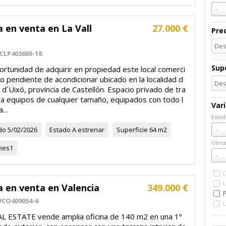
-
a en venta en La Vall
27.000 €
Pre
ó
CLP403600-18
Supe
ortunidad de adquirir en propiedad este local comerci
no pendiente de acondicionar ubicado en la localidad d
l d´Uixó, provincia de Castellón. Espacio privado de tra
ra equipos de cualquier tamaño, equipados con todo l
Var
...
Estad
Esta
do
5/02/2026
Estado
A estrenar
Superficie
64 m2
-
Ubica
nes
1
Ubic
-
a en venta en Valencia
349.000 €
P
VCO409054-6
L ESTATE vende amplia oficina de 140 m2 en una 1º