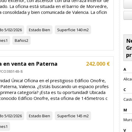
odo exterior, con ascensor con una terraza interior de
ado. La oficina está situada en el barrio de Morvedre,
 consolidada y bien comunicada de Valencia. La oficin
do
5/02/2026
Estado
Bien
Superficie
140 m2
Ne
nes
1
Baños
2
Gr
pr
a en venta en Paterna
242.000 €
A
VCO385148-8
Alica
idad Única! Oficina en el prestigioso Edificio Onofre,
 Paterna, Valencia. ¿Estás buscando un espacio profes
C
 primera categoría? ¡Esta es tu oportunidad! Ubicada
conocido Edificio Onofre, esta oficina de 145metros c
Caste
M
do
5/02/2026
Estado
Bien
Superficie
145 m2
Murci
nes
1
V