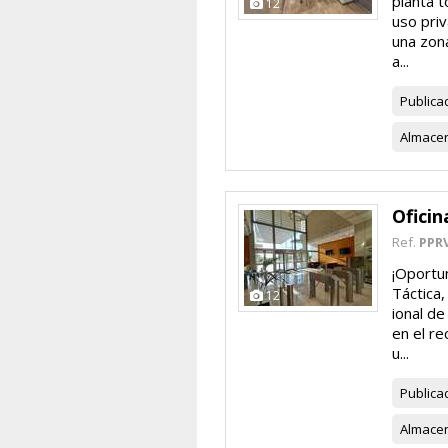
planta t
12
uso priv
una zona
a...
Publica
Almace
Oficin
Ref.
PPR
¡Oportun
Táctica,
12
ional de
en el re
u...
Publica
Almace