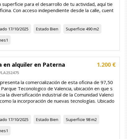
 superficie para el desarrollo de tu actividad, aquí tie
ficina. Con acceso independiente desde la calle, cuent
zado
17/10/2025
Estado
Bien
Superficie
490 m2
nes
1
a en alquiler en Paterna
1.200 €
VLA252475
presenta la comercialización de esta oficina de 97,50
 Parque Teconologico de Valencia, ubicación en que s
ia la diversificación industrial de la Comunidad Valenci
 como la incorporación de nuevas tecnologías. Ubicado
zado
17/10/2025
Estado
Bien
Superficie
98 m2
nes
1