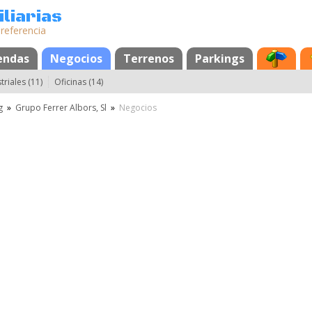
liarias
 referencia
endas
Negocios
Terrenos
Parkings
riales (11)
Oficinas (14)
g
»
Grupo Ferrer Albors, Sl
»
Negocios