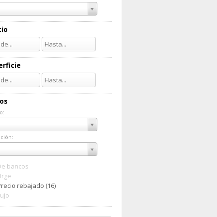
cio
rficie
ios
o:
do:
ción:
ación:
De bancos
Urge
Precio rebajado (16)
Lujo