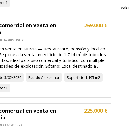
nes
1
Vale
comercial en venta en
269.000 €
a
ADA409184-7
 en venta en Murcia — Restaurante, pensión y local co
Se pone a la venta un edificio de 1.714 m² distribuidos
ntas, ideal para uso comercial y turístico, con múltiple
lidades de explotación. Sótano: Local destinado a ...
do
5/02/2026
Estado
A estrenar
Superficie
1.195 m2
nes
1
comercial en venta en
225.000 €
cia
VCO409053-7