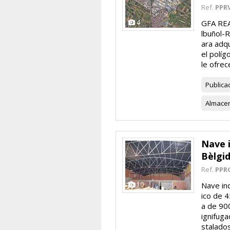
Ref.
PPR
4
GFA REA
lbuñol-
ara adqu
el polí
le ofrece
Publica
Almace
Nave i
Bèlgi
Ref.
PPR
10
Nave in
ico de 
a de 90
ignifuga
stalados