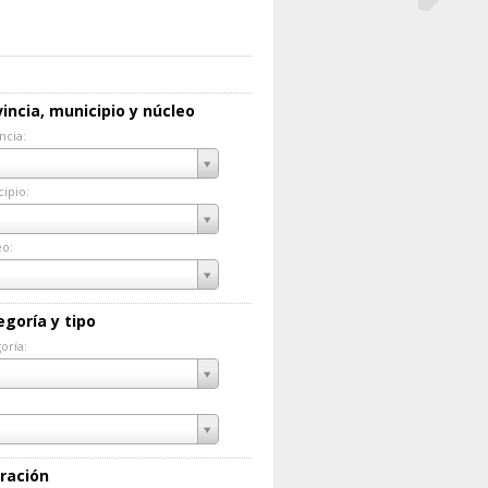
incia, municipio y núcleo
ncia:
incia:
ipio:
cipio:
eo:
eo:
egoría y tipo
oría:
goría:
ración