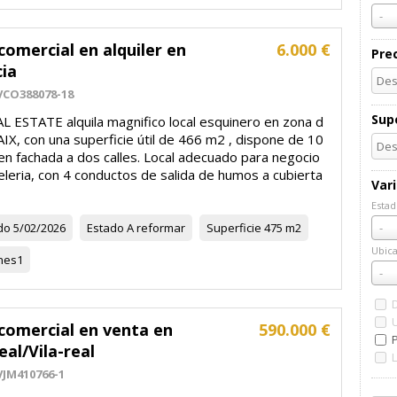
-
comercial en alquiler en
6.000 €
Pre
cia
VCO388078-18
Supe
L ESTATE alquila magnifico local esquinero en zona d
IX, con una superficie útil de 466 m2 , dispone de 10
en fachada a dos calles. Local adecuado para negocio
leria, con 4 conductos de salida de humos a cubierta
Var
Estad
Esta
do
5/02/2026
Estado
A reformar
Superficie
475 m2
-
Ubica
nes
1
Ubic
-
comercial en venta en
590.000 €
real/Vila-real
VJM410766-1