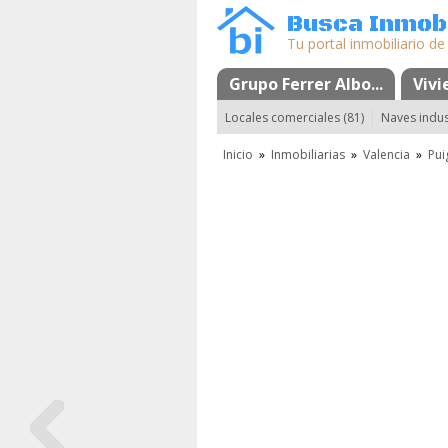
Busca Inmobi
Tu portal inmobiliario de
Grupo Ferrer Albo...
Mapa
Favoritos
Vivi
Locales comerciales (81)
Naves indust
Inicio
»
Inmobiliarias
»
Valencia
»
Pui