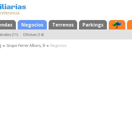
liarias
 referencia
endas
Negocios
Terrenos
Parkings
riales (11)
Oficinas (14)
g
»
Grupo Ferrer Albors, Sl
»
Negocios