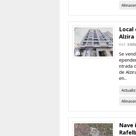
Almace
Local 
Alzira
Ref.
S00V
9
Se vende
ependenc
ntrada 
de Alzir
en...
Actuali
Almace
Nave i
Rafel