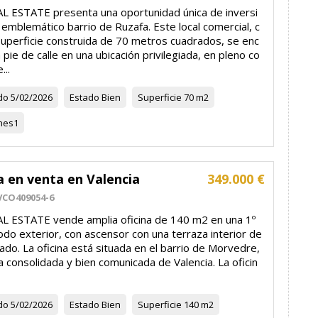
L ESTATE presenta una oportunidad única de inversi
 emblemático barrio de Ruzafa. Este local comercial, c
superficie construida de 70 metros cuadrados, se enc
 pie de calle en una ubicación privilegiada, en pleno co
...
do
5/02/2026
Estado
Bien
Superficie
70 m2
nes
1
a en venta en Valencia
349.000 €
VCO409054-6
L ESTATE vende amplia oficina de 140 m2 en una 1º
odo exterior, con ascensor con una terraza interior de
ado. La oficina está situada en el barrio de Morvedre,
 consolidada y bien comunicada de Valencia. La oficin
do
5/02/2026
Estado
Bien
Superficie
140 m2