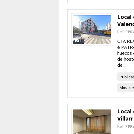
Local 
Valen
Ref.
PPR
7
GFA REA
e PATRA
huecos 
de hoste
de...
Publica
Almace
Local 
Villar
Ref.
PPR