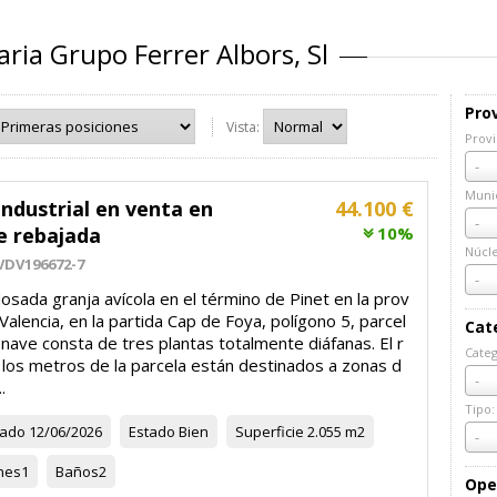
ria Grupo Ferrer Albors, Sl
Prov
Vista:
Provi
Prov
-
Munic
ndustrial en venta en
44.100 €
Muni
-
e rebajada
10%
Núcl
VDV196672-7
Núcl
-
sada granja avícola en el término de Pinet en la prov
 Valencia, en la partida Cap de Foya, polígono 5, parcel
Cat
 nave consta de tres plantas totalmente diáfanas. El r
Categ
 los metros de la parcela están destinados a zonas d
Cate
-
.
Tipo:
zado
12/06/2026
Estado
Bien
Superficie
2.055 m2
Tipo:
-
nes
1
Baños
2
Ope