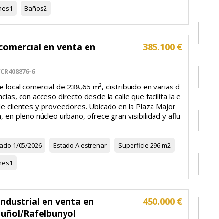
nes
1
Baños
2
comercial en venta en
385.100 €
CR408876-6
 local comercial de 238,65 m², distribuido en varias d
ias, con acceso directo desde la calle que facilita la e
de clientes y proveedores. Ubicado en la Plaza Major
a, en pleno núcleo urbano, ofrece gran visibilidad y aflu
zado
1/05/2026
Estado
A estrenar
Superficie
296 m2
nes
1
ndustrial en venta en
450.000 €
buñol/Rafelbunyol