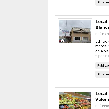
Almace
Local 
Blanc
Ref.
HSH
7
Edificio
mercial 
en 4 pla
s posibi
Publica
Almace
Local 
Valen
Ref.
PPR