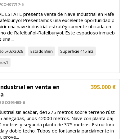
VCO407717-5
L ESTATE presenta venta de Nave Industrial en Rafe
Rafelbunyol Presentamos una excelente oportunidad p
irir una nave industrial estratégicamente ubicada en
gono de Rafelbuñol-Rafelbunyol. Este espacioso inmueb
 una ...
do
5/02/2026
Estado
Bien
Superficie
415 m2
nes
1
ndustrial en venta en
395.000 €
da
GGO395403-6
dustrial sin acabar, de1275 metros sobre terreno rúst
45 anegadas, unos 42000 metros. Nave con planta baj
0 metros y segunda planta de 375 metros. Estructura
da y doble techo. Tubos de fontaneria parcialmente in
, proye...