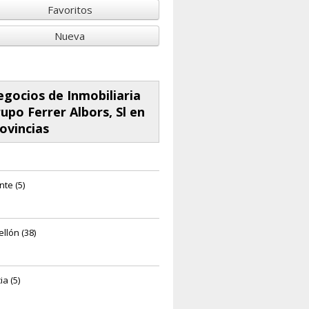
Favoritos
Nueva
gocios de Inmobiliaria
upo Ferrer Albors, Sl en
ovincias
nte (5)
llón (38)
a (5)