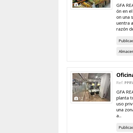
4
GFA REA
ón en el
on una 
uentra a
razón de
Publica
Almace
Oficin
Ref.
PPR
GFA REA
planta t
12
uso priv
una zona
a...
Publica