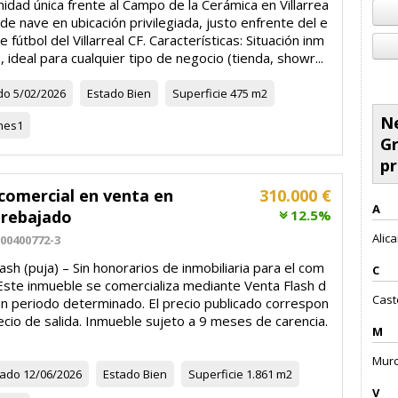
idad única frente al Campo de la Cerámica en Villarrea
nde nave en ubicación privilegiada, justo enfrente del e
e fútbol del Villarreal CF. Características: Situación inm
, ideal para cualquier tipo de negocio (tienda, showr...
do
5/02/2026
Estado
Bien
Superficie
475 m2
Ne
nes
1
Gr
pr
comercial en venta en
310.000 €
A
 rebajado
12.5%
Alica
00400772-3
ash (puja) – Sin honorarios de inmobiliaria para el com
C
Este inmueble se comercializa mediante Venta Flash d
Caste
un periodo determinado. El precio publicado correspon
ecio de salida. Inmueble sujeto a 9 meses de carencia.
M
Murci
zado
12/06/2026
Estado
Bien
Superficie
1.861 m2
V