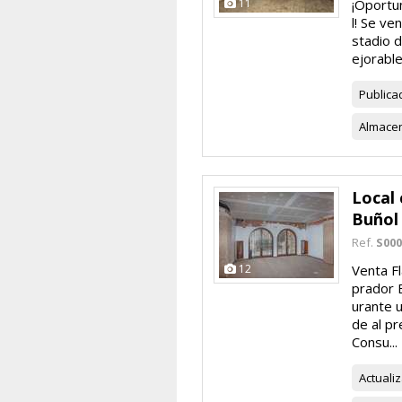
11
¡Oportun
l! Se ve
stadio d
ejorable
Publica
Almace
Local 
Buñol
Ref.
S000
12
Venta Fl
prador 
urante 
de al pr
Consu...
Actuali