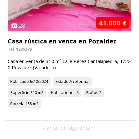
41.000 €
28
Casa rústica en venta en Pozaldez
Ref.
1205279
Casa en venta de 310 m² Calle Pérez Cantalapiedra, 4722
0 Pozaldez (Valladolid)
Publicado
6/10/2024
Estado
A reformar
Superficie
310 m2
Habitaciones
5
Baños
2
Parcela
155 m2
« anterior
siguiente »