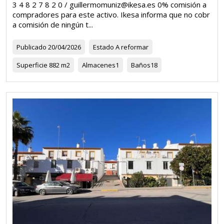
3 4 8 2 7 8 2 0 / guillermomuniz@ikesa.es 0% comisión a
compradores para este activo. Ikesa informa que no cobr
a comisión de ningún t...
Publicado
20/04/2026
Estado
A reformar
Superficie
882 m2
Almacenes
1
Baños
18