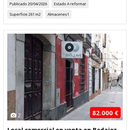
Publicado
20/04/2026
Estado
A reformar
Superficie
261 m2
Almacenes
1
82.000 €
2
Local comercial en venta en Badajoz