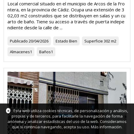
Local comercial situado en el municipio de Arcos de la Fro
ntera, en la provincia de Cádiz. Ocupa una extensión de 3
02,03 m2 construidos que se distribuyen en salas y un cu
arto de baño. Tiene su acceso a través de puerta indepe
ndiente desde la calle de ...
Publicado
20/04/2026
Estado
Bien
Superficie
302 m2
Almacenes
1
Baños
1
×
Esta web utiliza cookies técnicas, de personalización y análisis,
propias y de terceros, para facilitarle la navegación de forma
anónima y analizar estadísticas del uso de la web. Consideramos
que si continúa navegando, acepta su uso.
Más información
.