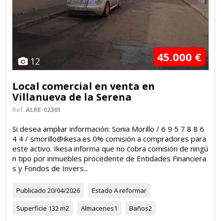
45.000 €
12
Local comercial en venta en
Villanueva de la Serena
Ref.
ALRE-02361
Si desea ampliar información: Sonia Morillo / 6 9 5 7 8 8 6
4 4 / smorillo@ikesa.es 0% comisión a compradores para
este activo. Ikesa informa que no cobra comisión de ningú
n tipo por inmuebles procedente de Entidades Financiera
s y Fondos de Invers...
Publicado
20/04/2026
Estado
A reformar
Superficie
132 m2
Almacenes
1
Baños
2