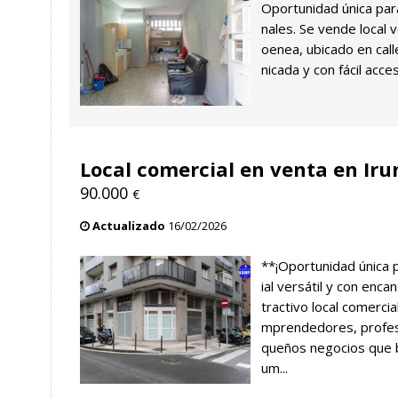
Oportunidad única pa
nales. Se vende local v
oenea, ubicado en call
nicada y con fácil acce
Local comercial en venta en Iru
90.000
€
Actualizado
16/02/2026
**¡Oportunidad única 
ial versátil y con en
tractivo local comerci
mprendedores, profes
queños negocios que bu
um...