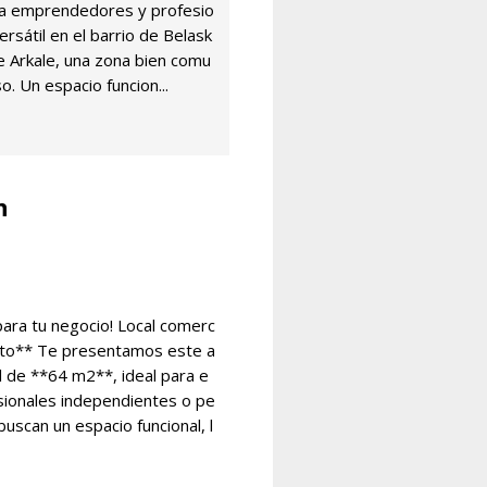
ra emprendedores y profesio
ersátil en el barrio de Belask
e Arkale, una zona bien comu
so. Un espacio funcion...
n
para tu negocio! Local comerc
canto** Te presentamos este a
al de **64 m2**, ideal para e
ionales independientes o pe
scan un espacio funcional, l