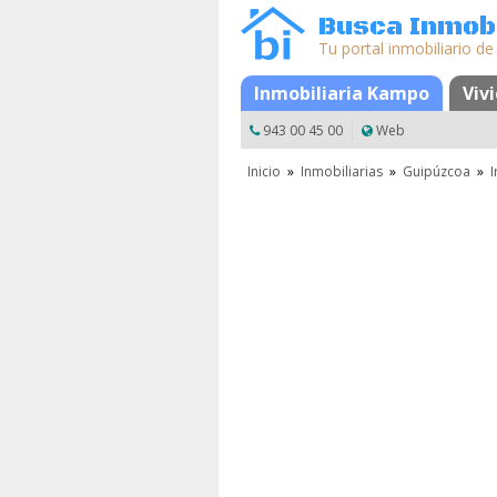
Busca Inmobi
Tu portal inmobiliario de
Mapa
Favoritos
Inmobiliaria Kampo
Viv
943 00 45 00
Web
Inicio
»
Inmobiliarias
»
Guipúzcoa
»
I