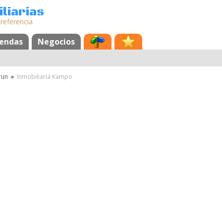
liarias
 referencia
iendas
Negocios
run
»
Inmobiliaria Kampo