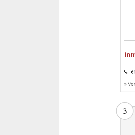
Inm
61
Ve
3