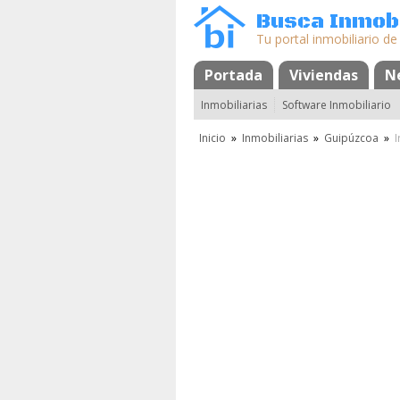
Busca Inmobi
Tu portal inmobiliario de
Portada
Mapa
Favoritos
Viviendas
N
Inmobiliarias
Software Inmobiliario
Inicio
»
Inmobiliarias
»
Guipúzcoa
»
I