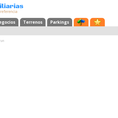
liarias
 referencia
egocios
Terrenos
Parkings
run