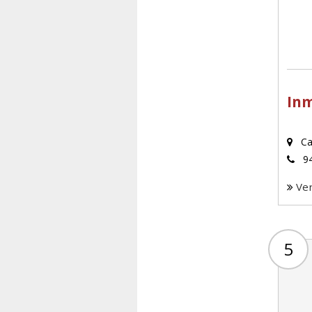
Inm
Cal
94
Ve
5