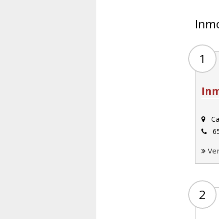
Inmo
1
Inm
Cal
65
Ve
2