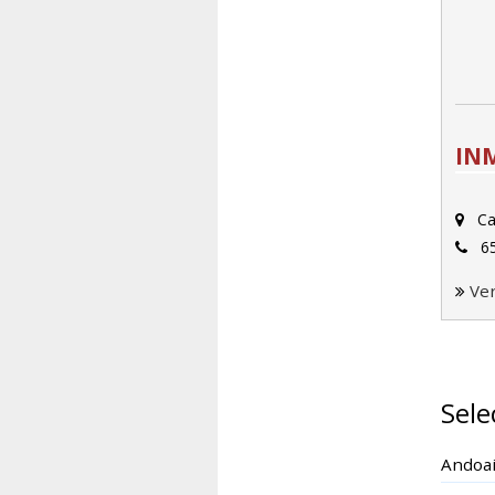
INM
Cal
65
Ve
Sele
Andoa