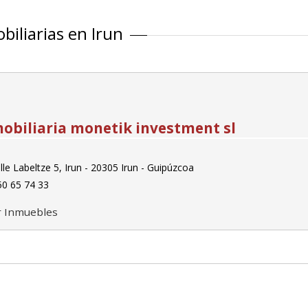
biliarias en Irun
obiliaria monetik investment sl
le Labeltze 5, Irun - 20305 Irun - Guipúzcoa
0 65 74 33
r Inmuebles